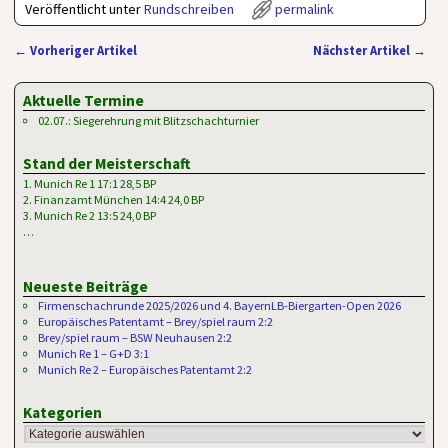
Veröffentlicht unter
Rundschreiben
permalink
←
Vorheriger Artikel
Nächster Artikel
→
Artikelnavigation
Aktuelle Termine
02.07.: Siegerehrung mit Blitzschachturnier
Stand der Meisterschaft
1. Munich Re 1 17:1 28,5 BP
2. Finanzamt München 14:4 24,0 BP
3. Munich Re 2 13:5 24,0 BP
…
Neueste Beiträge
Firmenschachrunde 2025/2026 und 4. BayernLB-Biergarten-Open 2026
Europäisches Patentamt – Brey/spiel raum 2:2
Brey/spiel raum – BSW Neuhausen 2:2
Munich Re 1 – G+D 3:1
Munich Re 2 – Europäisches Patentamt 2:2
Kategorien