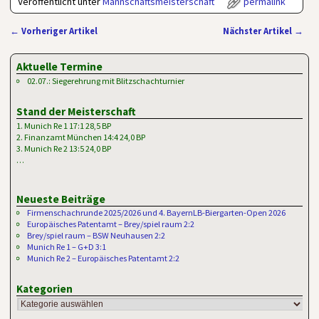
Veröffentlicht unter
Mannschaftsmeisterschaft
permalink
←
Vorheriger Artikel
Nächster Artikel
→
Artikelnavigation
Aktuelle Termine
02.07.: Siegerehrung mit Blitzschachturnier
Stand der Meisterschaft
1. Munich Re 1 17:1 28,5 BP
2. Finanzamt München 14:4 24,0 BP
3. Munich Re 2 13:5 24,0 BP
…
Neueste Beiträge
Firmenschachrunde 2025/2026 und 4. BayernLB-Biergarten-Open 2026
Europäisches Patentamt – Brey/spiel raum 2:2
Brey/spiel raum – BSW Neuhausen 2:2
Munich Re 1 – G+D 3:1
Munich Re 2 – Europäisches Patentamt 2:2
Kategorien