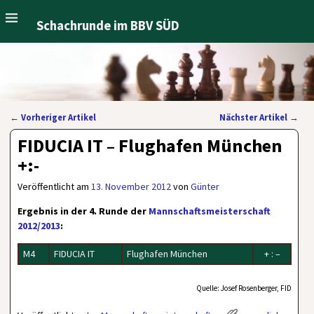
Schachrunde im BBV SÜD
←
Vorheriger Artikel
Nächster Artikel
→
Artikelnavigation
FIDUCIA IT – Flughafen München
+:-
Veröffentlicht am
13. November 2012
von
Günter
Ergebnis in der 4. Runde der
Mannschaftsmeisterschaft
2012/2013
:
M4
FIDUCIA IT
Flughafen München
+ : –
Quelle: Josef Rosenberger, FID