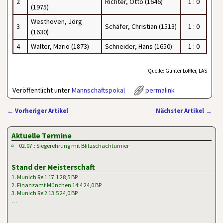
2
Richter, Otto (1646)
1 : 0
(1975)
Westhoven, Jörg
3
Schäfer, Christian (1513)
1 : 0
(1630)
4
Walter, Mario (1873)
Schneider, Hans (1650)
1 : 0
Quelle: Günter Löffler, LAS
Veröffentlicht unter
Mannschaftspokal
permalink
←
Vorheriger Artikel
Nächster Artikel
→
Artikelnavigation
Aktuelle Termine
02.07.: Siegerehrung mit Blitzschachturnier
Stand der Meisterschaft
1. Munich Re 1 17:1 28,5 BP
2. Finanzamt München 14:4 24,0 BP
3. Munich Re 2 13:5 24,0 BP
…