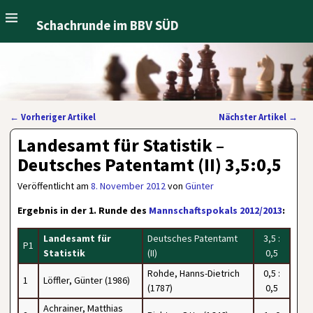
Schachrunde im BBV SÜD
←
Vorheriger Artikel
Nächster Artikel
→
Artikelnavigation
Landesamt für Statistik –
Deutsches Patentamt (II) 3,5:0,5
Veröffentlicht am
8. November 2012
von
Günter
Ergebnis in der 1. Runde des
Mannschaftspokals 2012/2013
:
Landesamt für
Deutsches Patentamt
3,5 :
P1
Statistik
(II)
0,5
Rohde, Hanns-Dietrich
0,5 :
1
Löffler, Günter (1986)
(1787)
0,5
Achrainer, Matthias