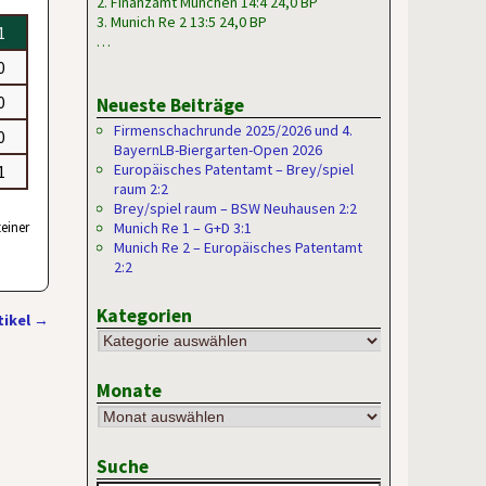
2. Finanzamt München 14:4 24,0 BP
3. Munich Re 2 13:5 24,0 BP
1
…
0
0
Neueste Beiträge
Firmenschachrunde 2025/2026 und 4.
0
BayernLB-Biergarten-Open 2026
Europäisches Patentamt – Brey/spiel
1
raum 2:2
Brey/spiel raum – BSW Neuhausen 2:2
teiner
Munich Re 1 – G+D 3:1
Munich Re 2 – Europäisches Patentamt
2:2
Kategorien
tikel
→
Monate
Suche