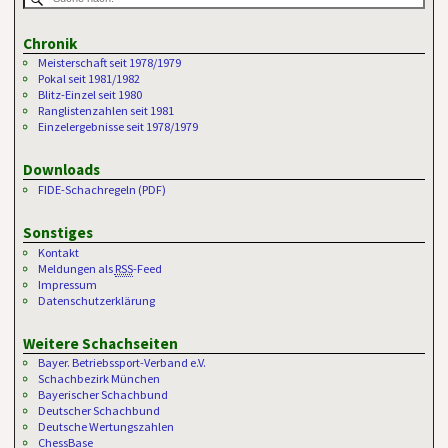
Chronik
Meisterschaft seit 1978/1979
Pokal seit 1981/1982
Blitz-Einzel seit 1980
Ranglistenzahlen seit 1981
Einzelergebnisse seit 1978/1979
Downloads
FIDE-Schachregeln (PDF)
Sonstiges
Kontakt
Meldungen als
RSS
-Feed
Impressum
Datenschutzerklärung
Weitere Schachseiten
Bayer. Betriebssport-Verband e.V.
Schachbezirk München
Bayerischer Schachbund
Deutscher Schachbund
Deutsche Wertungszahlen
ChessBase