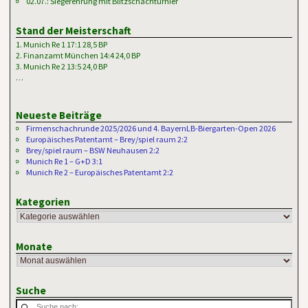
02.07.: Siegerehrung mit Blitzschachturnier
Stand der Meisterschaft
1. Munich Re 1 17:1 28,5 BP
2. Finanzamt München 14:4 24,0 BP
3. Munich Re 2 13:5 24,0 BP
…
Neueste Beiträge
Firmenschachrunde 2025/2026 und 4. BayernLB-Biergarten-Open 2026
Europäisches Patentamt – Brey/spiel raum 2:2
Brey/spiel raum – BSW Neuhausen 2:2
Munich Re 1 – G+D 3:1
Munich Re 2 – Europäisches Patentamt 2:2
Kategorien
Monate
Suche