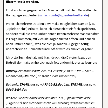
übermittelt werden.
Er ist auch der gegnerischen Mannschaft und dem Verwalter der
Homepage zuzuleiten (
schachrunde@guenter-loeffler.de
)
Wenn ich mehrere Dateien bzw. mails mit gleichen Namen (z.B.
„Spielbericht“) erhalte, kann ich diese nicht einfach speichern,
sondern muß sie erst umbenennen (wenn mehrere Mannschaften
in Frage kommen, muß ich sie sogar zuerst öffnen und danach
noch umbenennen), weil sie sich ja sonst u.U. gegenseitig
überschreiben. Schachfreund Löffler wird es ähnlich ergehen.
Ich bitte Euch deshalb mit Nachdruck, die Dateien bzw. den
Betreff der mails einheitlich nach folgendem Muster zu bennen:
Kürzel
(Heimmannschaft, evtl. mit Zusatz ‚2‘ bzw.’3′ für 2. oder 3.
Mannschaft)
–Rn.doc
(„n“ steht für die Rundenzahl)
Beispiele:
ZFA-R1.doc
bzw.
ARAG2-R2.doc
bzw.
EPA3-R3.doc
bzw.
DPMA1-R4.doc
Weitere Zusätze davor oder dahinter (z.B. „Spielbericht“ oder
„Ergebnis“) sind nicht erwünscht weil störend, ausgenommen im