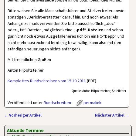
Betreff der mail (weil diese sonst evtl. als Spam behandelt würde).
Bitte weisen Sie alle Mannschaftsführer und Stellvertreter sowie
sonstigen „Bericht-erstatter“ darauf hin. Und noch etwas: Als
Anhänge zu mails verwenden Sie bitte ausschließlich „.doc“-
oder „.txt“-Dateien, möglichst keine
„.pdf“-Dateien
und schon
gar nicht noch etwas Ausgefalleneres (ich bin ein PC-“Depp“ und
nicht mehr ausreichend lernfähig bzw. -willig, kann also mit den
ständigen Neuerungen nichts anfangen).
Mit freundlichen Grüßen
Anton Hilpoltsteiner
Komplettes Rundschreiben vom 15.10.2011
(PDF)
Quelle: Anton Hilpoltsteiner, Spielleiter
Veröffentlicht unter
Rundschreiben
permalink
←
Vorheriger Artikel
Nächster Artikel
→
Artikelnavigation
Aktuelle Termine