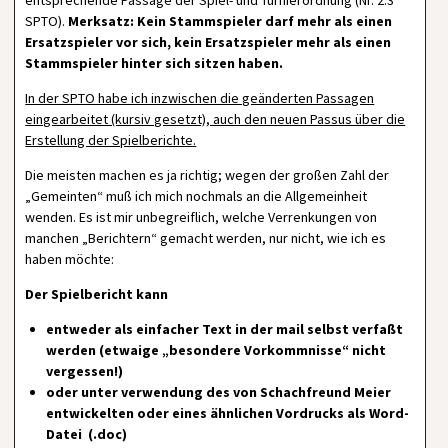
entsprechende Passage der Spiel- und Turnierordnung (Nr. 2.3
SPTO).
Merksatz:
Kein Stammspieler darf mehr als einen
Ersatzspieler vor sich, kein Ersatzspieler mehr als einen
Stammspieler hinter sich sitzen haben.
In der SPTO habe ich inzwischen die geänderten Passagen
eingearbeitet (kursiv gesetzt), auch den neuen Passus über die
Erstellung der Spielberichte.
Die meisten machen es ja richtig; wegen der großen Zahl der
„Gemeinten“ muß ich mich nochmals an die Allgemeinheit
wenden. Es ist mir unbegreiflich, welche Verrenkungen von
manchen „Berichtern“ gemacht werden, nur nicht, wie ich es
haben möchte:
Der Spielbericht kann
entweder als einfacher Text in der mail selbst verfaßt
werden (etwaige „besondere Vorkommnisse“ nicht
vergessen!)
oder unter verwendung des von Schachfreund Meier
entwickelten oder eines ähnlichen Vordrucks als Word-
Datei (.doc)