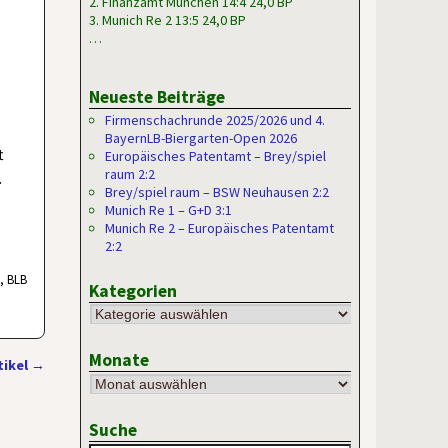
2. Finanzamt München 14:4 24,0 BP
3. Munich Re 2 13:5 24,0 BP
…
Neueste Beiträge
Firmenschachrunde 2025/2026 und 4.
BayernLB-Biergarten-Open 2026
t
Europäisches Patentamt – Brey/spiel
raum 2:2
.
Brey/spiel raum – BSW Neuhausen 2:2
Munich Re 1 – G+D 3:1
Munich Re 2 – Europäisches Patentamt
2:2
t, BLB
Kategorien
Monate
tikel
→
Suche