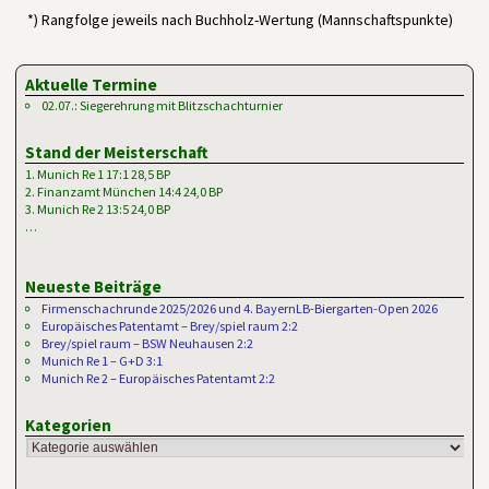
*) Rangfolge jeweils nach Buchholz-Wertung (Mannschaftspunkte)
Aktuelle Termine
02.07.: Siegerehrung mit Blitzschachturnier
Stand der Meisterschaft
1. Munich Re 1 17:1 28,5 BP
2. Finanzamt München 14:4 24,0 BP
3. Munich Re 2 13:5 24,0 BP
…
Neueste Beiträge
Firmenschachrunde 2025/2026 und 4. BayernLB-Biergarten-Open 2026
Europäisches Patentamt – Brey/spiel raum 2:2
Brey/spiel raum – BSW Neuhausen 2:2
Munich Re 1 – G+D 3:1
Munich Re 2 – Europäisches Patentamt 2:2
Kategorien