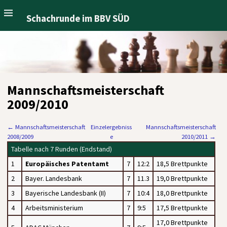
Schachrunde im BBV SÜD
Mannschaftsmeisterschaft
2009/2010
←
Mannschaftsmeisterschaft
Einzelergebniss
Mannschaftsmeisterschaft
2008/2009
e
2010/2011
→
Tabelle nach 7 Runden (Endstand)
1
Europäisches Patentamt
7
12:2
18,5 Brettpunkte
2
Bayer. Landesbank
7
11.3
19,0 Brettpunkte
3
Bayerische Landesbank (II)
7
10:4
18,0 Brettpunkte
4
Arbeitsministerium
7
9:5
17,5 Brettpunkte
17,0 Brettpunkte