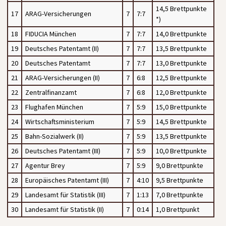
14,5 Brettpunkte
17
ARAG-Versicherungen
7
7:7
*)
18
FIDUCIA München
7
7:7
14,0 Brettpunkte
19
Deutsches Patentamt (II)
7
7:7
13,5 Brettpunkte
20
Deutsches Patentamt
7
7:7
13,0 Brettpunkte
21
ARAG-Versicherungen (II)
7
6:8
12,5 Brettpunkte
22
Zentralfinanzamt
7
6:8
12,0 Brettpunkte
23
Flughafen München
7
5:9
15,0 Brettpunkte
24
Wirtschaftsministerium
7
5:9
14,5 Brettpunkte
25
Bahn-Sozialwerk (II)
7
5:9
13,5 Brettpunkte
26
Deutsches Patentamt (III)
7
5:9
10,0 Brettpunkte
27
Agentur Brey
7
5:9
9,0 Brettpunkte
28
Europäisches Patentamt (III)
7
4:10
9,5 Brettpunkte
29
Landesamt für Statistik (III)
7
1:13
7,0 Brettpunkte
30
Landesamt für Statistik (II)
7
0:14
1,0 Brettpunkt