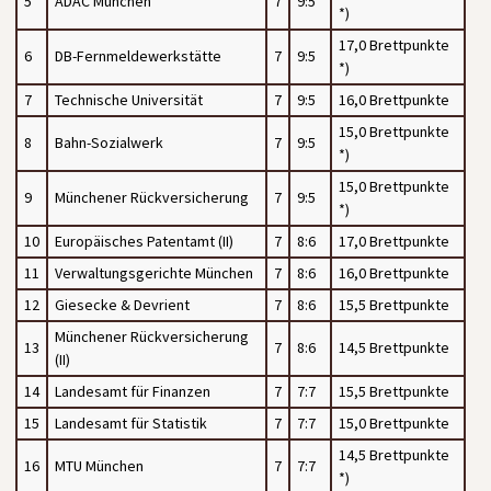
5
ADAC München
7
9:5
*)
17,0 Brettpunkte
6
DB-Fernmeldewerkstätte
7
9:5
*)
7
Technische Universität
7
9:5
16,0 Brettpunkte
15,0 Brettpunkte
8
Bahn-Sozialwerk
7
9:5
*)
15,0 Brettpunkte
9
Münchener Rückversicherung
7
9:5
*)
10
Europäisches Patentamt (II)
7
8:6
17,0 Brettpunkte
11
Verwaltungsgerichte München
7
8:6
16,0 Brettpunkte
12
Giesecke & Devrient
7
8:6
15,5 Brettpunkte
Münchener Rückversicherung
13
7
8:6
14,5 Brettpunkte
(II)
14
Landesamt für Finanzen
7
7:7
15,5 Brettpunkte
15
Landesamt für Statistik
7
7:7
15,0 Brettpunkte
14,5 Brettpunkte
16
MTU München
7
7:7
*)