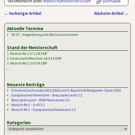
Veröffentlicht unter
Mannschaftsmeisterschaft
permalink
←
Vorheriger Artikel
Nächster Artikel
→
Artikelnavigation
Aktuelle Termine
02.07.: Siegerehrung mit Blitzschachturnier
Stand der Meisterschaft
1. Munich Re 1 17:1 28,5 BP
2. Finanzamt München 14:4 24,0 BP
3. Munich Re 2 13:5 24,0 BP
…
Neueste Beiträge
Firmenschachrunde 2025/2026 und 4. BayernLB-Biergarten-Open 2026
Europäisches Patentamt – Brey/spiel raum 2:2
Brey/spiel raum – BSW Neuhausen 2:2
Munich Re 1 – G+D 3:1
Munich Re 2 – Europäisches Patentamt 2:2
Kategorien