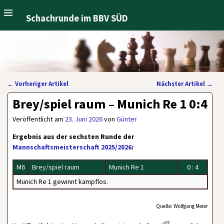
Schachrunde im BBV SÜD
←
Vorheriger Artikel
Nächster Artikel
→
Artikelnavigation
Brey/spiel raum – Munich Re 1 0:4
Veröffentlicht am
23. Juni 2026
von
Günter
Ergebnis aus der sechsten Runde der
Mannschaftsmeisterschaft 2025/2026
:
M6
Brey/spiel raum
Munich Re 1
0 : 4
Munich Re 1 gewinnt kampflos.
Quelle: Wolfgang Meier