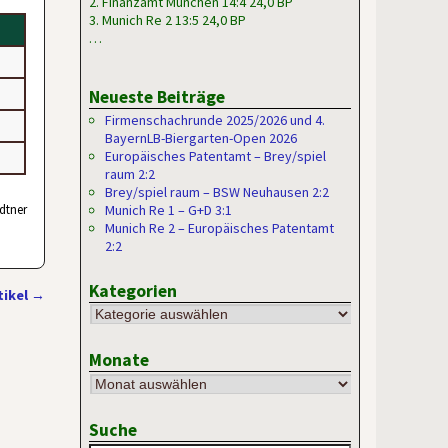
2. Finanzamt München 14:4 24,0 BP
3. Munich Re 2 13:5 24,0 BP
…
Neueste Beiträge
Firmenschachrunde 2025/2026 und 4.
BayernLB-Biergarten-Open 2026
Europäisches Patentamt – Brey/spiel
raum 2:2
Brey/spiel raum – BSW Neuhausen 2:2
ndtner
Munich Re 1 – G+D 3:1
Munich Re 2 – Europäisches Patentamt
2:2
Kategorien
tikel
→
Monate
Suche