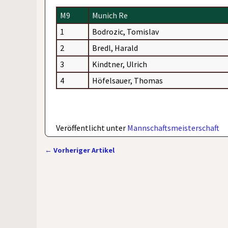
M9
Munich Re
1
Bodrozic, Tomislav
2
Bredl, Harald
3
Kindtner, Ulrich
4
Höfelsauer, Thomas
Veröffentlicht unter
Mannschaftsmeisterschaft
←
Vorheriger Artikel
Artikelnavigation