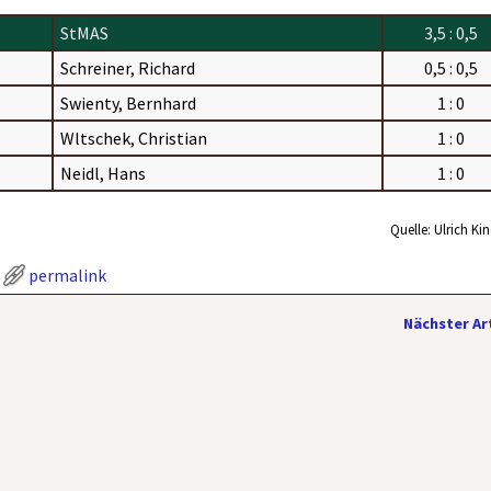
StMAS
3,5 : 0,5
Schreiner, Richard
0,5 : 0,5
Swienty, Bernhard
1 : 0
Wltschek, Christian
1 : 0
Neidl, Hans
1 : 0
Quelle: Ulrich Ki
permalink
Nächster Ar