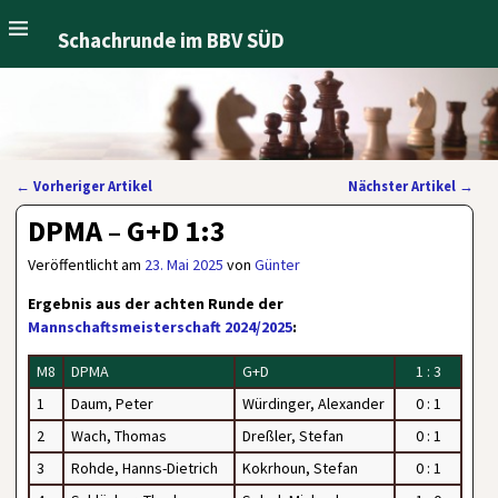
Schachrunde im BBV SÜD
←
Vorheriger Artikel
Nächster Artikel
→
Artikelnavigation
DPMA – G+D 1:3
Veröffentlicht am
23. Mai 2025
von
Günter
Ergebnis aus der achten Runde der
Mannschaftsmeisterschaft 2024/2025
:
M8
DPMA
G+D
1 : 3
1
Daum, Peter
Würdinger, Alexander
0 : 1
2
Wach, Thomas
Dreßler, Stefan
0 : 1
3
Rohde, Hanns-Dietrich
Kokrhoun, Stefan
0 : 1