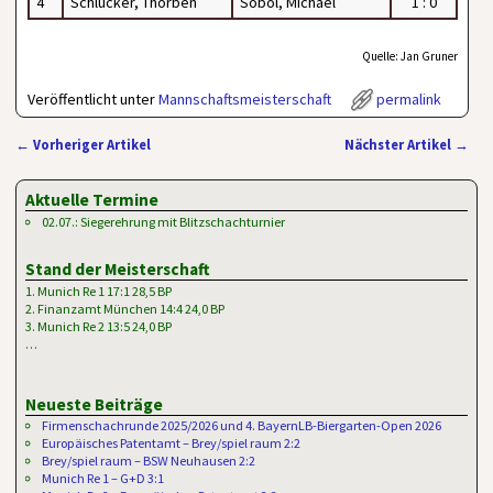
4
Schlücker, Thorben
Sobol, Michael
1 : 0
Quelle: Jan Gruner
Veröffentlicht unter
Mannschaftsmeisterschaft
permalink
←
Vorheriger Artikel
Nächster Artikel
→
Artikelnavigation
Aktuelle Termine
02.07.: Siegerehrung mit Blitzschachturnier
Stand der Meisterschaft
1. Munich Re 1 17:1 28,5 BP
2. Finanzamt München 14:4 24,0 BP
3. Munich Re 2 13:5 24,0 BP
…
Neueste Beiträge
Firmenschachrunde 2025/2026 und 4. BayernLB-Biergarten-Open 2026
Europäisches Patentamt – Brey/spiel raum 2:2
Brey/spiel raum – BSW Neuhausen 2:2
Munich Re 1 – G+D 3:1