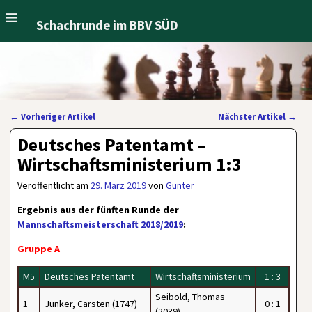
Schachrunde im BBV SÜD
←
Vorheriger Artikel
Nächster Artikel
→
Artikelnavigation
Deutsches Patentamt –
Wirtschaftsministerium 1:3
Veröffentlicht am
29. März 2019
von
Günter
Ergebnis aus der fünften Runde der
Mannschaftsmeisterschaft 2018/2019
:
Gruppe A
M5
Deutsches Patentamt
Wirtschaftsministerium
1 : 3
Seibold, Thomas
1
Junker, Carsten (1747)
0 : 1
(2039)