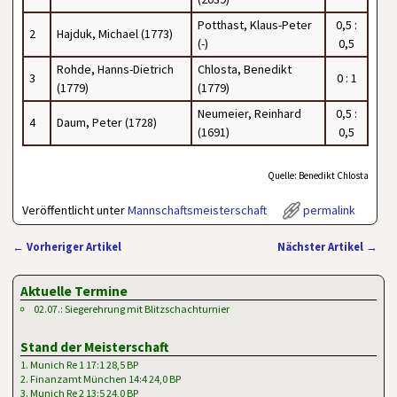
Potthast, Klaus-Peter
0,5 :
2
Hajduk, Michael (1773)
(-)
0,5
Rohde, Hanns-Dietrich
Chlosta, Benedikt
3
0 : 1
(1779)
(1779)
Neumeier, Reinhard
0,5 :
4
Daum, Peter (1728)
(1691)
0,5
Quelle: Benedikt Chlosta
Veröffentlicht unter
Mannschaftsmeisterschaft
permalink
←
Vorheriger Artikel
Nächster Artikel
→
Artikelnavigation
Aktuelle Termine
02.07.: Siegerehrung mit Blitzschachturnier
Stand der Meisterschaft
1. Munich Re 1 17:1 28,5 BP
2. Finanzamt München 14:4 24,0 BP
3. Munich Re 2 13:5 24,0 BP