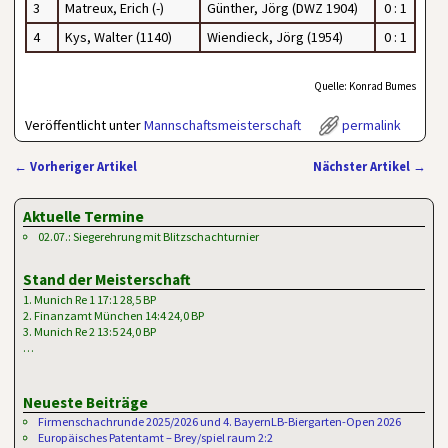
3
Matreux, Erich (-)
Günther, Jörg (DWZ 1904)
0 : 1
4
Kys, Walter (1140)
Wiendieck, Jörg (1954)
0 : 1
Quelle: Konrad Bumes
Veröffentlicht unter
Mannschaftsmeisterschaft
permalink
←
Vorheriger Artikel
Nächster Artikel
→
Artikelnavigation
Aktuelle Termine
02.07.: Siegerehrung mit Blitzschachturnier
Stand der Meisterschaft
1. Munich Re 1 17:1 28,5 BP
2. Finanzamt München 14:4 24,0 BP
3. Munich Re 2 13:5 24,0 BP
…
Neueste Beiträge
Firmenschachrunde 2025/2026 und 4. BayernLB-Biergarten-Open 2026
Europäisches Patentamt – Brey/spiel raum 2:2