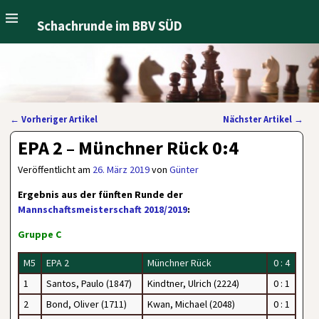
Schachrunde im BBV SÜD
←
Vorheriger Artikel
Nächster Artikel
→
Artikelnavigation
EPA 2 – Münchner Rück 0:4
Veröffentlicht am
26. März 2019
von
Günter
Ergebnis aus der fünften Runde der
Mannschaftsmeisterschaft 2018/2019
:
Gruppe C
M5
EPA 2
Münchner Rück
0 : 4
1
Santos, Paulo (1847)
Kindtner, Ulrich (2224)
0 : 1
2
Bond, Oliver (1711)
Kwan, Michael (2048)
0 : 1