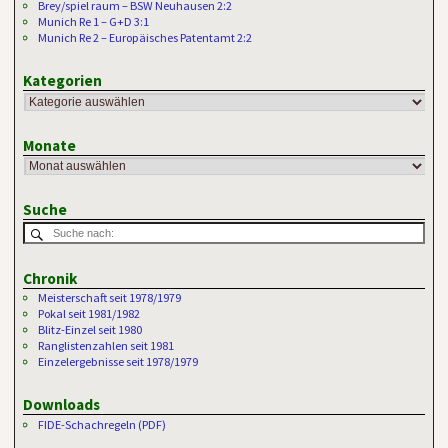
Brey/spiel raum – BSW Neuhausen 2:2
Munich Re 1 – G+D 3:1
Munich Re 2 – Europäisches Patentamt 2:2
Kategorien
Monate
Suche
Chronik
Meisterschaft seit 1978/1979
Pokal seit 1981/1982
Blitz-Einzel seit 1980
Ranglistenzahlen seit 1981
Einzelergebnisse seit 1978/1979
Downloads
FIDE-Schachregeln (PDF)