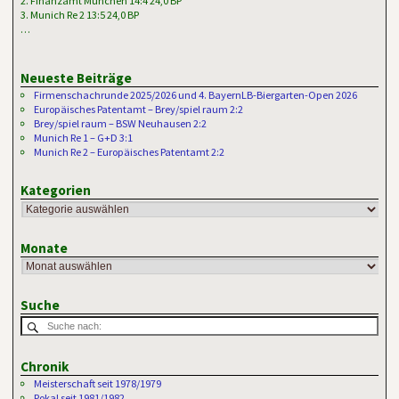
2. Finanzamt München 14:4 24,0 BP
3. Munich Re 2 13:5 24,0 BP
…
Neueste Beiträge
Firmenschachrunde 2025/2026 und 4. BayernLB-Biergarten-Open 2026
Europäisches Patentamt – Brey/spiel raum 2:2
Brey/spiel raum – BSW Neuhausen 2:2
Munich Re 1 – G+D 3:1
Munich Re 2 – Europäisches Patentamt 2:2
Kategorien
Monate
Suche
Chronik
Meisterschaft seit 1978/1979
Pokal seit 1981/1982