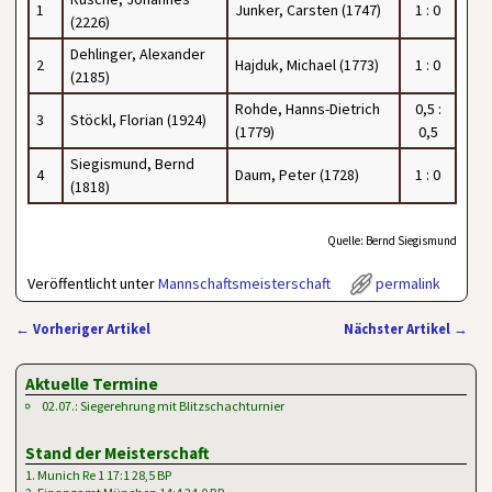
1
Junker, Carsten (1747)
1 : 0
(2226)
Dehlinger, Alexander
2
Hajduk, Michael (1773)
1 : 0
(2185)
Rohde, Hanns-Dietrich
0,5 :
3
Stöckl, Florian (1924)
(1779)
0,5
Siegismund, Bernd
4
Daum, Peter (1728)
1 : 0
(1818)
Quelle: Bernd Siegismund
Veröffentlicht unter
Mannschaftsmeisterschaft
permalink
←
Vorheriger Artikel
Nächster Artikel
→
Artikelnavigation
Aktuelle Termine
02.07.: Siegerehrung mit Blitzschachturnier
Stand der Meisterschaft
1. Munich Re 1 17:1 28,5 BP