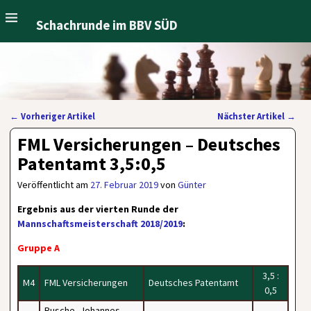
Schachrunde im BBV SÜD
←
Vorheriger Artikel
Nächster Artikel
→
Artikelnavigation
FML Versicherungen – Deutsches
Patentamt 3,5:0,5
Veröffentlicht am
27. Februar 2019
von
Günter
Ergebnis aus der vierten Runde der
Mannschaftsmeisterschaft 2018/2019
:
Gruppe A
3,5 :
M4
FML Versicherungen
Deutsches Patentamt
0,5
Rusche, Johannes