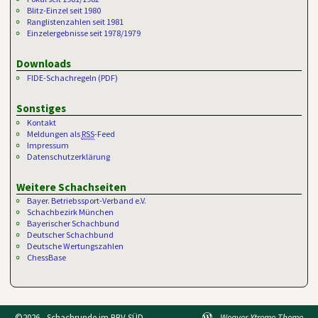
Blitz-Einzel seit 1980
Ranglistenzahlen seit 1981
Einzelergebnisse seit 1978/1979
Downloads
FIDE-Schachregeln (PDF)
Sonstiges
Kontakt
Meldungen als
RSS
-Feed
Impressum
Datenschutzerklärung
Weitere Schachseiten
Bayer. Betriebssport-Verband e.V.
Schachbezirk München
Bayerischer Schachbund
Deutscher Schachbund
Deutsche Wertungszahlen
ChessBase
©2026 -
Schachrunde im BBV SÜD
-
Weaver Xtreme Theme