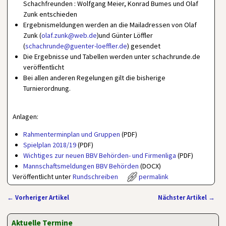
Schachfreunden : Wolfgang Meier, Konrad Bumes und Olaf
Zunk entschieden
Ergebnismeldungen werden an die Mailadressen von Olaf
Zunk (
olaf.zunk@web.de
)und Günter Löffler
(
schachrunde@guenter-loeffler.de
) gesendet
Die Ergebnisse und Tabellen werden unter schachrunde.de
veröffentlicht
Bei allen anderen Regelungen gilt die bisherige
Turnierordnung.
Anlagen:
Rahmenterminplan und Gruppen
(PDF)
Spielplan 2018/19
(PDF)
Wichtiges zur neuen BBV Behörden- und Firmenliga
(PDF)
Mannschaftsmeldungen BBV Behörden
(DOCX)
Veröffentlicht unter
Rundschreiben
permalink
←
Vorheriger Artikel
Nächster Artikel
→
Artikelnavigation
Aktuelle Termine