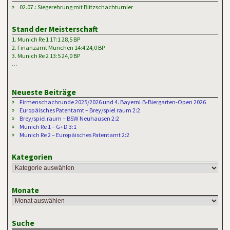
02.07.: Siegerehrung mit Blitzschachturnier
Stand der Meisterschaft
1. Munich Re 1 17:1 28,5 BP
2. Finanzamt München 14:4 24,0 BP
3. Munich Re 2 13:5 24,0 BP
…
Neueste Beiträge
Firmenschachrunde 2025/2026 und 4. BayernLB-Biergarten-Open 2026
Europäisches Patentamt – Brey/spiel raum 2:2
Brey/spiel raum – BSW Neuhausen 2:2
Munich Re 1 – G+D 3:1
Munich Re 2 – Europäisches Patentamt 2:2
Kategorien
Monate
Suche