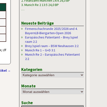
2. Finanzamt München 14:4 24,0 BP
3. Munich Re 2 13:5 24,0 BP
…
Neueste Beiträge
Firmenschachrunde 2025/2026 und 4.
BayernLB-Biergarten-Open 2026
Europäisches Patentamt – Brey/spiel
raum 2:2
Brey/spiel raum – BSW Neuhausen 2:2
r, LfF
Munich Re 1 – G+D 3:1
Munich Re 2 – Europäisches Patentamt
2:2
Kategorien
tikel
→
Monate
Suche