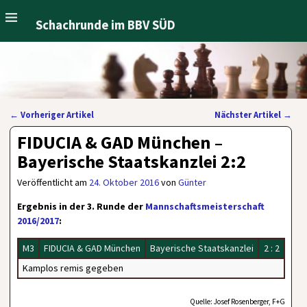
Schachrunde im BBV SÜD
←
Vorheriger Artikel
Nächster Artikel
→
Artikelnavigation
FIDUCIA & GAD München –
Bayerische Staatskanzlei 2:2
Veröffentlicht am
24. Oktober 2016
von
Günter
Ergebnis in der 3. Runde der
Mannschaftsmeisterschaft
2016/2017
:
M3
FIDUCIA & GAD München
Bayerische Staatskanzlei
2 : 2
Kamplos remis gegeben
Quelle: Josef Rosenberger, F+G