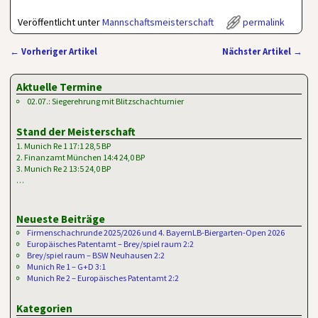
Veröffentlicht unter
Mannschaftsmeisterschaft
permalink
←
Vorheriger Artikel
Nächster Artikel
→
Artikelnavigation
Aktuelle Termine
02.07.: Siegerehrung mit Blitzschachturnier
Stand der Meisterschaft
1. Munich Re 1 17:1 28,5 BP
2. Finanzamt München 14:4 24,0 BP
3. Munich Re 2 13:5 24,0 BP
…
Neueste Beiträge
Firmenschachrunde 2025/2026 und 4. BayernLB-Biergarten-Open 2026
Europäisches Patentamt – Brey/spiel raum 2:2
Brey/spiel raum – BSW Neuhausen 2:2
Munich Re 1 – G+D 3:1
Munich Re 2 – Europäisches Patentamt 2:2
Kategorien