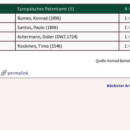
Europäisches Patentamt (II)
4 :
Bumes, Konrad (1896)
1 :
Santos, Paulo (1806)
1 :
Achermann, Didier (DWZ 1724)
1 :
Koskinen, Timo (1546)
1 :
Quelle: Konrad Bumes
permalink
Nächster Ar