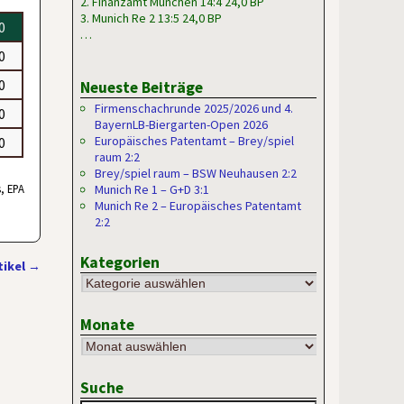
2. Finanzamt München 14:4 24,0 BP
3. Munich Re 2 13:5 24,0 BP
 0
…
 0
 0
Neueste Beiträge
Firmenschachrunde 2025/2026 und 4.
 0
BayernLB-Biergarten-Open 2026
Europäisches Patentamt – Brey/spiel
 0
raum 2:2
Brey/spiel raum – BSW Neuhausen 2:2
, EPA
Munich Re 1 – G+D 3:1
Munich Re 2 – Europäisches Patentamt
2:2
Kategorien
tikel
→
Monate
Suche