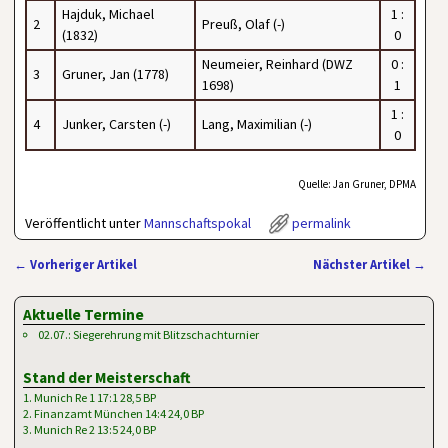
Hajduk, Michael
1 :
2
Preuß, Olaf (-)
(1832)
0
Neumeier, Reinhard (DWZ
0 :
3
Gruner, Jan (1778)
1698)
1
1 :
4
Junker, Carsten (-)
Lang, Maximilian (-)
0
Quelle: Jan Gruner, DPMA
Veröffentlicht unter
Mannschaftspokal
permalink
←
Vorheriger Artikel
Nächster Artikel
→
Artikelnavigation
Aktuelle Termine
02.07.: Siegerehrung mit Blitzschachturnier
Stand der Meisterschaft
1. Munich Re 1 17:1 28,5 BP
2. Finanzamt München 14:4 24,0 BP
3. Munich Re 2 13:5 24,0 BP
…