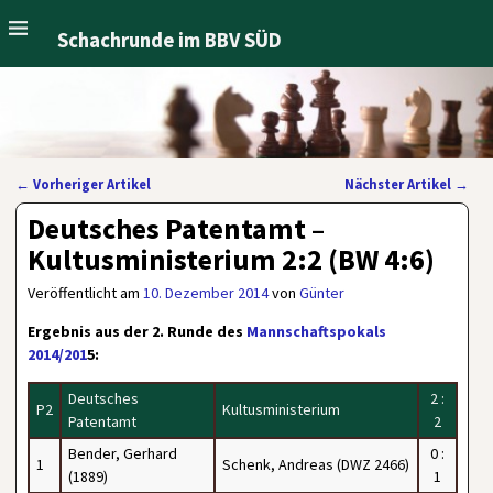
Schachrunde im BBV SÜD
←
Vorheriger Artikel
Nächster Artikel
→
Artikelnavigation
Deutsches Patentamt –
Kultusministerium 2:2 (BW 4:6)
Veröffentlicht am
10. Dezember 2014
von
Günter
Ergebnis aus der 2. Runde des
Mannschaftspokals
2014/201
5:
Deutsches
2 :
P2
Kultusministerium
Patentamt
2
Bender, Gerhard
0 :
1
Schenk, Andreas (DWZ 2466)
(1889)
1