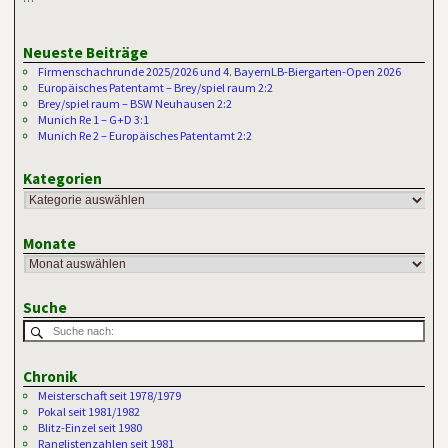
Neueste Beiträge
Firmenschachrunde 2025/2026 und 4. BayernLB-Biergarten-Open 2026
Europäisches Patentamt – Brey/spiel raum 2:2
Brey/spiel raum – BSW Neuhausen 2:2
Munich Re 1 – G+D 3:1
Munich Re 2 – Europäisches Patentamt 2:2
Kategorien
Monate
Suche
Chronik
Meisterschaft seit 1978/1979
Pokal seit 1981/1982
Blitz-Einzel seit 1980
Ranglistenzahlen seit 1981