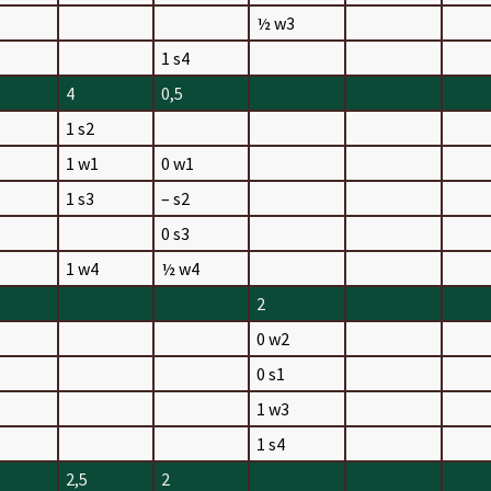
½ w3
1 s4
4
0,5
1 s2
1 w1
0 w1
1 s3
– s2
0 s3
1 w4
½ w4
2
0 w2
0 s1
1 w3
1 s4
2,5
2