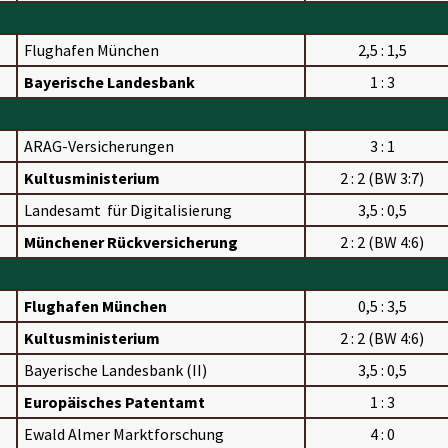
Flughafen München
2,5 : 1,5
Bayerische Landesbank
1 : 3
ARAG-Versicherungen
3 : 1
Kultusministerium
2 : 2 (BW 3:7)
Landesamt für Digitalisierung
3,5 : 0,5
Münchener Rückversicherung
2 : 2 (BW 4:6)
Flughafen München
0,5 : 3,5
Kultusministerium
2 : 2 (BW 4:6)
Bayerische Landesbank (II)
3,5 : 0,5
Europäisches Patentamt
1 : 3
Ewald Almer Marktforschung
4 : 0