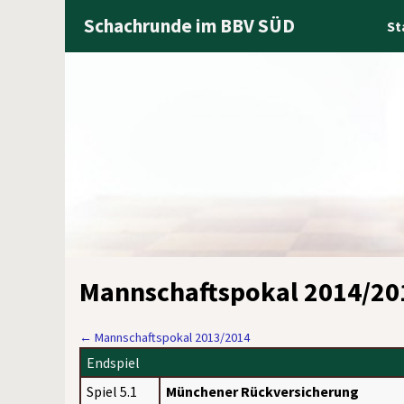
Schachrunde im BBV SÜD
St
Mannschaftspokal 2014/20
←
Mannschaftspokal 2013/2014
Endspiel
Spiel 5.1
Münchener Rückversicherung