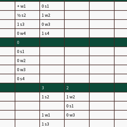
+ w1
0 s1
½ s2
1 w2
1 s3
0 w3
0 w4
1 s4
0
0 s1
0 w2
0 w3
0 s4
3
2
1 s2
1 w2
0 s1
1 w1
0 w3
1 s3