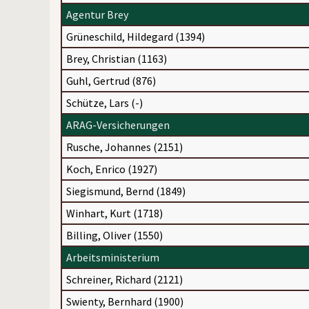
Agentur Brey
Grüneschild, Hildegard (1394)
Brey, Christian (1163)
Guhl, Gertrud (876)
Schütze, Lars (-)
ARAG-Versicherungen
Rusche, Johannes (2151)
Koch, Enrico (1927)
Siegismund, Bernd (1849)
Winhart, Kurt (1718)
Billing, Oliver (1550)
Arbeitsministerium
Schreiner, Richard (2121)
Swienty, Bernhard (1900)