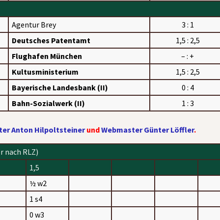
Agentur Brey
3 : 1
Deutsches Patentamt
1,5 : 2,5
Flughafen München
– : +
Kultusministerium
1,5 : 2,5
Bayerische Landesbank (II)
0 : 4
Bahn-Sozialwerk (II)
1 : 3
iter Anton Hilpoltsteiner
und
Webmaster Günter Löffler
.
er nach RLZ)
1,5
½ w2
1 s4
0 w3