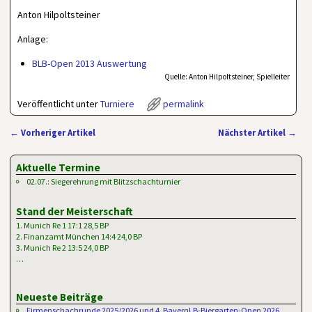
Anton Hilpoltsteiner
Anlage:
BLB-Open 2013 Auswertung
Quelle: Anton Hilpoltsteiner, Spielleiter
Veröffentlicht unter
Turniere
permalink
←
Vorheriger Artikel
Nächster Artikel
→
Artikelnavigation
Aktuelle Termine
02.07.: Siegerehrung mit Blitzschachturnier
Stand der Meisterschaft
1. Munich Re 1 17:1 28,5 BP
2. Finanzamt München 14:4 24,0 BP
3. Munich Re 2 13:5 24,0 BP
…
Neueste Beiträge
Firmenschachrunde 2025/2026 und 4. BayernLB-Biergarten-Open 2026