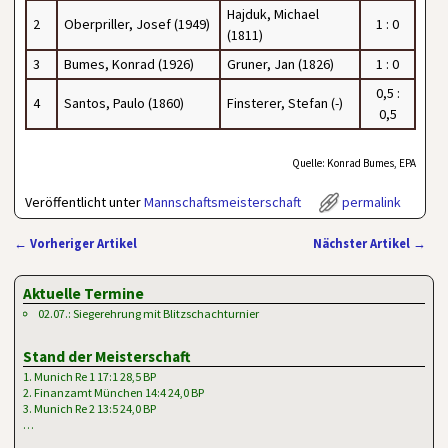
Hajduk, Michael
2
Oberpriller, Josef (1949)
1 : 0
(1811)
3
Bumes, Konrad (1926)
Gruner, Jan (1826)
1 : 0
0,5 :
4
Santos, Paulo (1860)
Finsterer, Stefan (-)
0,5
Quelle: Konrad Bumes, EPA
Veröffentlicht unter
Mannschaftsmeisterschaft
permalink
←
Vorheriger Artikel
Nächster Artikel
→
Artikelnavigation
Aktuelle Termine
02.07.: Siegerehrung mit Blitzschachturnier
Stand der Meisterschaft
1. Munich Re 1 17:1 28,5 BP
2. Finanzamt München 14:4 24,0 BP
3. Munich Re 2 13:5 24,0 BP
…