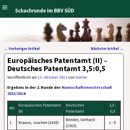
Schachrunde im BBV SÜD
←
Vorheriger Artikel
Nächster Artikel
→
Artikelnavigation
Europäisches Patentamt (II) –
Deutsches Patentamt 3,5:0,5
Veröffentlicht am
13. Oktober 2013
von
Günter
Ergebnis in der 2. Runde der
Mannschaftsmeisterschaft
2013/2014
:
Europäisches Patentamt
Deutsches
3,5 :
M2
(II)
Patentamt
0,5
Bender, Gerhard
1
Krause, Joachim (1843)
1 : 0
(1915)