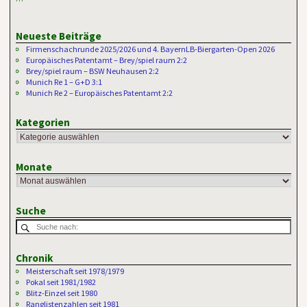
Neueste Beiträge
Firmenschachrunde 2025/2026 und 4. BayernLB-Biergarten-Open 2026
Europäisches Patentamt – Brey/spiel raum 2:2
Brey/spiel raum – BSW Neuhausen 2:2
Munich Re 1 – G+D 3:1
Munich Re 2 – Europäisches Patentamt 2:2
Kategorien
Monate
Suche
Chronik
Meisterschaft seit 1978/1979
Pokal seit 1981/1982
Blitz-Einzel seit 1980
Ranglistenzahlen seit 1981