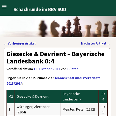
Schachrunde im BBV SÜD
←
Vorheriger Artikel
Nächster Artikel
→
Artikelnavigation
Giesecke & Devrient – Bayerische
Landesbank 0:4
Veröffentlicht am
13. Oktober 2013
von
Günter
Ergebnis in der 2. Runde der
Mannschaftsmeisterschaft
2013/2014
:
Bayerische
0 :
M2
Giesecke & Devrient
Landesbank
4
Würdinger, Alexander
0 :
1
Meister, Peter (2252)
(2104)
1