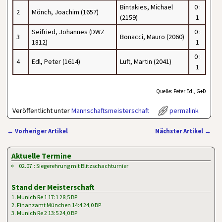
Bintakies, Michael
0 :
2
Mönch, Joachim (1657)
(2159)
1
Seifried, Johannes (DWZ
0 :
3
Bonacci, Mauro (2060)
1812)
1
0 :
4
Edl, Peter (1614)
Luft, Martin (2041)
1
Quelle: Peter Edl, G+D
Veröffentlicht unter
Mannschaftsmeisterschaft
permalink
←
Vorheriger Artikel
Nächster Artikel
→
Artikelnavigation
Aktuelle Termine
02.07.: Siegerehrung mit Blitzschachturnier
Stand der Meisterschaft
1. Munich Re 1 17:1 28,5 BP
2. Finanzamt München 14:4 24,0 BP
3. Munich Re 2 13:5 24,0 BP
…