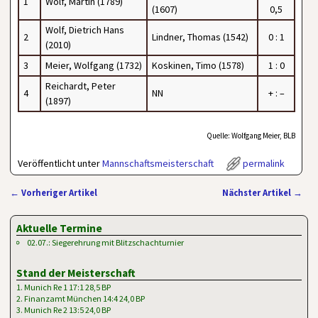
1
Wolf, Martin (1789)
(1607)
0,5
Wolf, Dietrich Hans
2
Lindner, Thomas (1542)
0 : 1
(2010)
3
Meier, Wolfgang (1732)
Koskinen, Timo (1578)
1 : 0
Reichardt, Peter
4
NN
+ : –
(1897)
Quelle: Wolfgang Meier, BLB
Veröffentlicht unter
Mannschaftsmeisterschaft
permalink
←
Vorheriger Artikel
Nächster Artikel
→
Artikelnavigation
Aktuelle Termine
02.07.: Siegerehrung mit Blitzschachturnier
Stand der Meisterschaft
1. Munich Re 1 17:1 28,5 BP
2. Finanzamt München 14:4 24,0 BP
3. Munich Re 2 13:5 24,0 BP