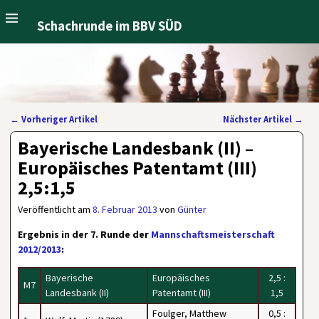
Schachrunde im BBV SÜD
←
Vorheriger Artikel
Nächster Artikel
→
Artikelnavigation
Bayerische Landesbank (II) –
Europäisches Patentamt (III)
2,5:1,5
Veröffentlicht am
8. Februar 2013
von
Günter
Ergebnis in der 7. Runde der
Mannschaftsmeisterschaft
2012/2013
:
Bayerische
Europäisches
2,5 :
M7
Landesbank (II)
Patentamt (III)
1,5
Foulger, Matthew
0,5 :