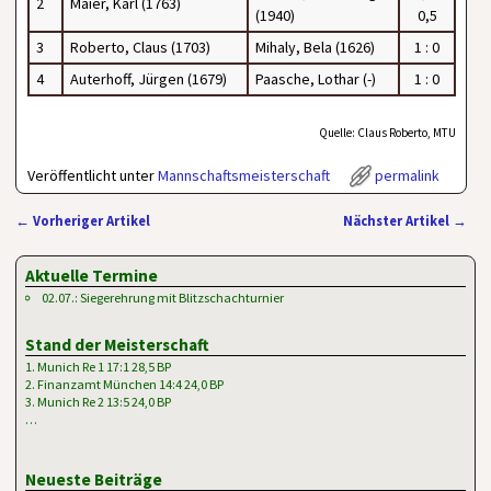
2
Maier, Karl (1763)
(1940)
0,5
3
Roberto, Claus (1703)
Mihaly, Bela (1626)
1 : 0
4
Auterhoff, Jürgen (1679)
Paasche, Lothar (-)
1 : 0
Quelle: Claus Roberto, MTU
Veröffentlicht unter
Mannschaftsmeisterschaft
permalink
←
Vorheriger Artikel
Nächster Artikel
→
Artikelnavigation
Aktuelle Termine
02.07.: Siegerehrung mit Blitzschachturnier
Stand der Meisterschaft
1. Munich Re 1 17:1 28,5 BP
2. Finanzamt München 14:4 24,0 BP
3. Munich Re 2 13:5 24,0 BP
…
Neueste Beiträge