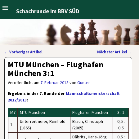
Schachrunde im BBV SÜD
←
Vorheriger Artikel
Nächster Artikel
→
Artikelnavigation
MTU München – Flughafen
München 3:1
Veröffentlicht am
7. Februar 2013
von
Günter
Ergebnis in der 7. Runde der
Mannschaftsmeisterschaft
2012/2013
:
M7
MTU München
Flughafen München
3 : 1
Unterreitmeier, Reinhold
Braun, Christoph
0,5 :
1
(1865)
(2065)
0,5
Däbritz, Hans-Jörg
0,5 :