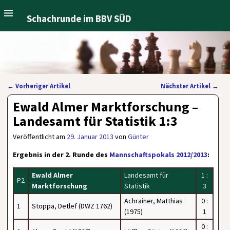
Schachrunde im BBV SÜD
←
Vorheriger Artikel
Nächster Artikel
→
Artikelnavigation
Ewald Almer Marktforschung –
Landesamt für Statistik 1:3
Veröffentlicht am
29. Januar 2013
von
Günter
Ergebnis in der 2. Runde des
Mannschaftspokals 2012/2013
:
Ewald Almer
Landesamt für
1 :
P2
Marktforschung
Statistik
3
Achrainer, Matthias
0 :
1
Stoppa, Detlef (DWZ 1762)
(1975)
1
0 :