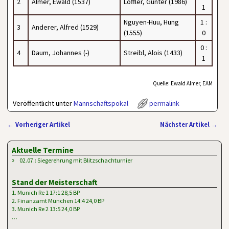
2
Almer, Ewald (1537)
Löffler, Günter (1986)
1
Nguyen-Huu, Hung
1 :
3
Anderer, Alfred (1529)
(1555)
0
0 :
4
Daum, Johannes (-)
Streibl, Alois (1433)
1
Quelle: Ewald Almer, EAM
Veröffentlicht unter
Mannschaftspokal
permalink
←
Vorheriger Artikel
Nächster Artikel
→
Artikelnavigation
Aktuelle Termine
02.07.: Siegerehrung mit Blitzschachturnier
Stand der Meisterschaft
1. Munich Re 1 17:1 28,5 BP
2. Finanzamt München 14:4 24,0 BP
3. Munich Re 2 13:5 24,0 BP
…