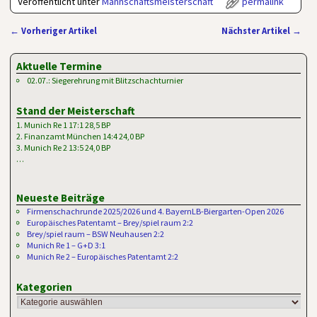
Veröffentlicht unter
Mannschaftsmeisterschaft
permalink
←
Vorheriger Artikel
Nächster Artikel
→
Artikelnavigation
Aktuelle Termine
02.07.: Siegerehrung mit Blitzschachturnier
Stand der Meisterschaft
1. Munich Re 1 17:1 28,5 BP
2. Finanzamt München 14:4 24,0 BP
3. Munich Re 2 13:5 24,0 BP
…
Neueste Beiträge
Firmenschachrunde 2025/2026 und 4. BayernLB-Biergarten-Open 2026
Europäisches Patentamt – Brey/spiel raum 2:2
Brey/spiel raum – BSW Neuhausen 2:2
Munich Re 1 – G+D 3:1
Munich Re 2 – Europäisches Patentamt 2:2
Kategorien