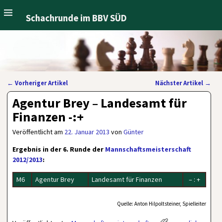
Schachrunde im BBV SÜD
←
Vorheriger Artikel
Nächster Artikel
→
Artikelnavigation
Agentur Brey – Landesamt für
Finanzen -:+
Veröffentlicht am
22. Januar 2013
von
Günter
Ergebnis in der 6. Runde der
Mannschaftsmeisterschaft
2012/2013
:
M6
Agentur Brey
Landesamt für Finanzen
– : +
Quelle: Anton Hilpoltsteiner, Spielleiter