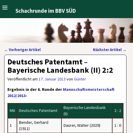
Schachrunde im BBV SÜD
←
Vorheriger Artikel
Nächster Artikel
→
Artikelnavigation
Deutsches Patentamt –
Bayerische Landesbank (II) 2:2
Veröffentlicht am
17. Januar 2013
von
Günter
Ergebnis in der 6. Runde der
Mannschaftsmeisterschaft
2012/2013
:
Bayerische Landesbank
M6
Deutsches Patentamt
2 : 2
(II)
Bender, Gerhard
1
Daurer, Walter (2029)
1 : 0
(1911)