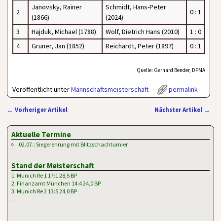
Janovsky, Rainer
Schmidt, Hans-Peter
2
0 : 1
(1866)
(2024)
3
Hajduk, Michael (1788)
Wolf, Dietrich Hans (2010)
1 : 0
4
Gruner, Jan (1852)
Reichardt, Peter (1897)
0 : 1
Quelle: Gerhard Bender, DPMA
Veröffentlicht unter
Mannschaftsmeisterschaft
permalink
←
Vorheriger Artikel
Nächster Artikel
→
Artikelnavigation
Aktuelle Termine
02.07.: Siegerehrung mit Blitzschachturnier
Stand der Meisterschaft
1. Munich Re 1 17:1 28,5 BP
2. Finanzamt München 14:4 24,0 BP
3. Munich Re 2 13:5 24,0 BP
…