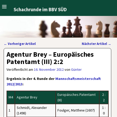
Schachrunde im BBV SÜD
←
Vorheriger Artikel
Nächster Artikel
→
Artikelnavigation
Agentur Brey – Europäisches
Patentamt (III) 2:2
Veröffentlicht am
16. November 2012
von
Günter
Ergebnis in der 4. Runde der
Mannschaftsmeisterschaft
2012/2013
:
Europäisches Patentamt
2 :
M4
Agentur Brey
(III)
2
Schmidt, Alexander
1 :
1
Foulger, Matthew (1607)
(1498)
0