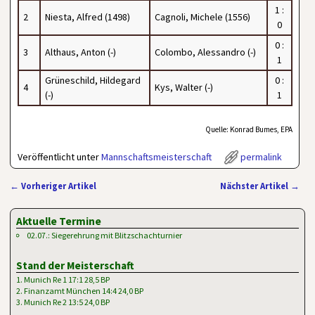
1 :
2
Niesta, Alfred (1498)
Cagnoli, Michele (1556)
0
0 :
3
Althaus, Anton (-)
Colombo, Alessandro (-)
1
Grüneschild, Hildegard
0 :
4
Kys, Walter (-)
(-)
1
Quelle: Konrad Bumes, EPA
Veröffentlicht unter
Mannschaftsmeisterschaft
permalink
←
Vorheriger Artikel
Nächster Artikel
→
Artikelnavigation
Aktuelle Termine
02.07.: Siegerehrung mit Blitzschachturnier
Stand der Meisterschaft
1. Munich Re 1 17:1 28,5 BP
2. Finanzamt München 14:4 24,0 BP
3. Munich Re 2 13:5 24,0 BP
…