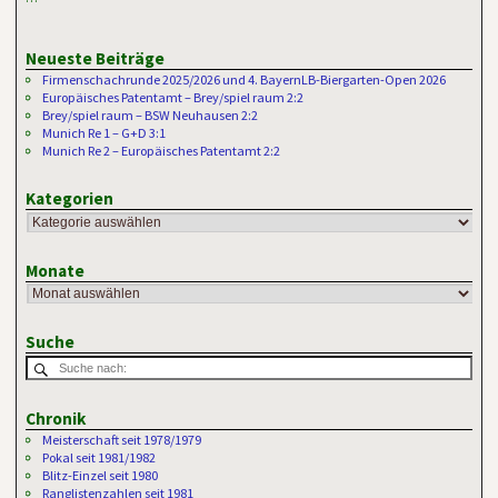
Neueste Beiträge
Firmenschachrunde 2025/2026 und 4. BayernLB-Biergarten-Open 2026
Europäisches Patentamt – Brey/spiel raum 2:2
Brey/spiel raum – BSW Neuhausen 2:2
Munich Re 1 – G+D 3:1
Munich Re 2 – Europäisches Patentamt 2:2
Kategorien
Monate
Suche
Chronik
Meisterschaft seit 1978/1979
Pokal seit 1981/1982
Blitz-Einzel seit 1980
Ranglistenzahlen seit 1981