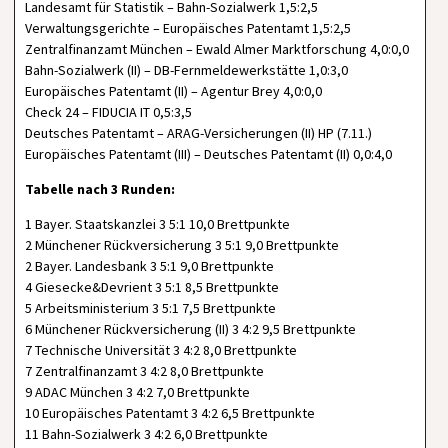
Landesamt für Statistik – Bahn-Sozialwerk 1,5:2,5
Verwaltungsgerichte – Europäisches Patentamt 1,5:2,5
Zentralfinanzamt München – Ewald Almer Marktforschung 4,0:0,0
Bahn-Sozialwerk (II) – DB-Fernmeldewerkstätte 1,0:3,0
Europäisches Patentamt (II) – Agentur Brey 4,0:0,0
Check 24 – FIDUCIA IT 0,5:3,5
Deutsches Patentamt – ARAG-Versicherungen (II) HP (7.11.)
Europäisches Patentamt (III) – Deutsches Patentamt (II) 0,0:4,0
Tabelle nach 3 Runden:
1 Bayer. Staatskanzlei 3 5:1 10,0 Brettpunkte
2 Münchener Rückversicherung 3 5:1 9,0 Brettpunkte
2 Bayer. Landesbank 3 5:1 9,0 Brettpunkte
4 Giesecke&Devrient 3 5:1 8,5 Brettpunkte
5 Arbeitsministerium 3 5:1 7,5 Brettpunkte
6 Münchener Rückversicherung (II) 3 4:2 9,5 Brettpunkte
7 Technische Universität 3 4:2 8,0 Brettpunkte
7 Zentralfinanzamt 3 4:2 8,0 Brettpunkte
9 ADAC München 3 4:2 7,0 Brettpunkte
10 Europäisches Patentamt 3 4:2 6,5 Brettpunkte
11 Bahn-Sozialwerk 3 4:2 6,0 Brettpunkte