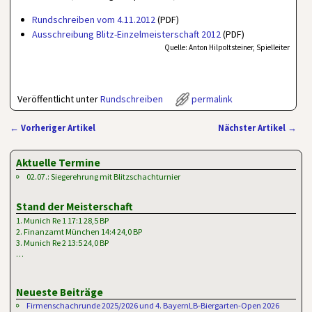
Rundschreiben vom 4.11.2012
(PDF)
Ausschreibung Blitz-Einzelmeisterschaft 2012
(PDF)
Quelle: Anton Hilpoltsteiner, Spielleiter
Veröffentlicht unter
Rundschreiben
permalink
←
Vorheriger Artikel
Nächster Artikel
→
Artikelnavigation
Aktuelle Termine
02.07.: Siegerehrung mit Blitzschachturnier
Stand der Meisterschaft
1. Munich Re 1 17:1 28,5 BP
2. Finanzamt München 14:4 24,0 BP
3. Munich Re 2 13:5 24,0 BP
…
Neueste Beiträge
Firmenschachrunde 2025/2026 und 4. BayernLB-Biergarten-Open 2026