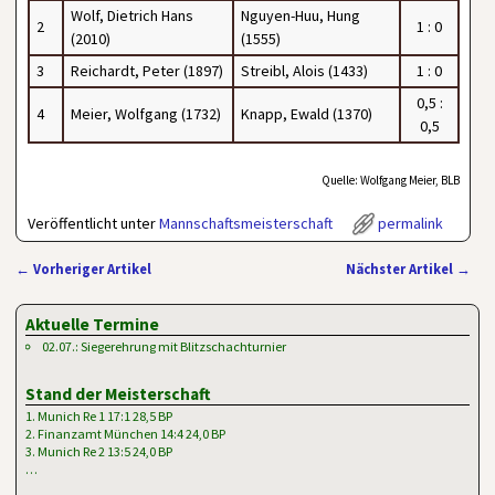
Wolf, Dietrich Hans
Nguyen-Huu, Hung
2
1 : 0
(2010)
(1555)
3
Reichardt, Peter (1897)
Streibl, Alois (1433)
1 : 0
0,5 :
4
Meier, Wolfgang (1732)
Knapp, Ewald (1370)
0,5
Quelle: Wolfgang Meier, BLB
Veröffentlicht unter
Mannschaftsmeisterschaft
permalink
←
Vorheriger Artikel
Nächster Artikel
→
Artikelnavigation
Aktuelle Termine
02.07.: Siegerehrung mit Blitzschachturnier
Stand der Meisterschaft
1. Munich Re 1 17:1 28,5 BP
2. Finanzamt München 14:4 24,0 BP
3. Munich Re 2 13:5 24,0 BP
…