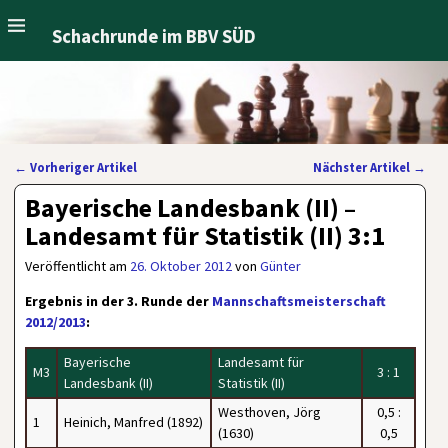
Schachrunde im BBV SÜD
←
Vorheriger Artikel
Nächster Artikel
→
Artikelnavigation
Bayerische Landesbank (II) –
Landesamt für Statistik (II) 3:1
Veröffentlicht am
26. Oktober 2012
von
Günter
Ergebnis in der 3. Runde der
Mannschaftsmeisterschaft
2012/2013
:
Bayerische
Landesamt für
M3
3 : 1
Landesbank (II)
Statistik (II)
Westhoven, Jörg
0,5 :
1
Heinich, Manfred (1892)
(1630)
0,5