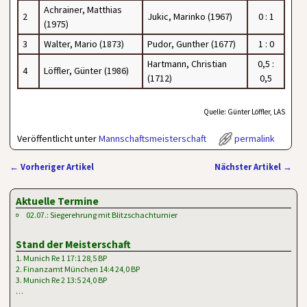
Achrainer, Matthias
2
Jukic, Marinko (1967)
0 : 1
(1975)
3
Walter, Mario (1873)
Pudor, Gunther (1677)
1 : 0
Hartmann, Christian
0,5 :
4
Löffler, Günter (1986)
(1712)
0,5
Quelle: Günter Löffler, LAS
Veröffentlicht unter
Mannschaftsmeisterschaft
permalink
←
Vorheriger Artikel
Nächster Artikel
→
Artikelnavigation
Aktuelle Termine
02.07.: Siegerehrung mit Blitzschachturnier
Stand der Meisterschaft
1. Munich Re 1 17:1 28,5 BP
2. Finanzamt München 14:4 24,0 BP
3. Munich Re 2 13:5 24,0 BP
…