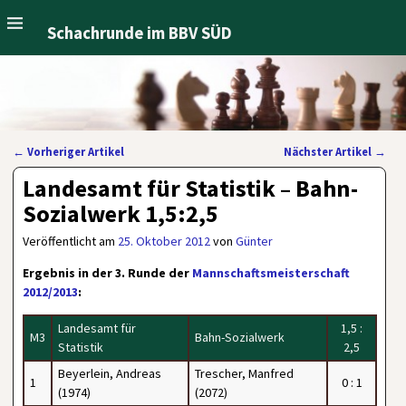
Schachrunde im BBV SÜD
←
Vorheriger Artikel
Nächster Artikel
→
Artikelnavigation
Landesamt für Statistik – Bahn-
Sozialwerk 1,5:2,5
Veröffentlicht am
25. Oktober 2012
von
Günter
Ergebnis in der 3. Runde der
Mannschaftsmeisterschaft
2012/2013
:
Landesamt für
1,5 :
M3
Bahn-Sozialwerk
Statistik
2,5
Beyerlein, Andreas
Trescher, Manfred
1
0 : 1
(1974)
(2072)