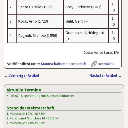
1 :
2
Santos, Paulo (1866)
Brey, Christian (1183)
0
1 :
3
Köck, Arno (1723)
Guhl, Gerti (-)
0
Grüneschild, Hildegard
1 :
4
Cagnoli, Michele (1556)
(-)
0
Quelle: Konrad Bumes, EPA
Veröffentlicht unter
Mannschaftsmeisterschaft
permalink
←
Vorheriger Artikel
Nächster Artikel
→
Artikelnavigation
Aktuelle Termine
02.07.: Siegerehrung mit Blitzschachturnier
Stand der Meisterschaft
1. Munich Re 1 17:1 28,5 BP
2. Finanzamt München 14:4 24,0 BP
3. Munich Re 2 13:5 24,0 BP
…