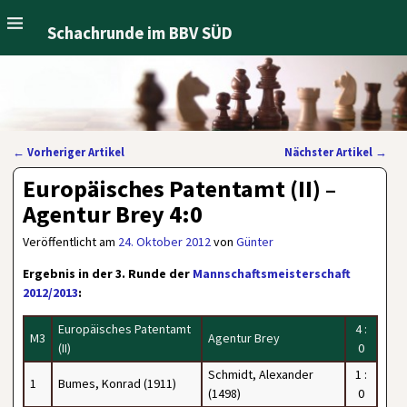
Schachrunde im BBV SÜD
←
Vorheriger Artikel
Nächster Artikel
→
Artikelnavigation
Europäisches Patentamt (II) –
Agentur Brey 4:0
Veröffentlicht am
24. Oktober 2012
von
Günter
Ergebnis in der 3. Runde der
Mannschaftsmeisterschaft
2012/2013
:
Europäisches Patentamt
4 :
M3
Agentur Brey
(II)
0
Schmidt, Alexander
1 :
1
Bumes, Konrad (1911)
(1498)
0