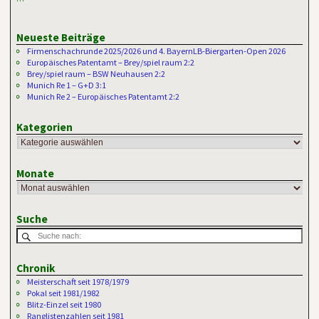
Neueste Beiträge
Firmenschachrunde 2025/2026 und 4. BayernLB-Biergarten-Open 2026
Europäisches Patentamt – Brey/spiel raum 2:2
Brey/spiel raum – BSW Neuhausen 2:2
Munich Re 1 – G+D 3:1
Munich Re 2 – Europäisches Patentamt 2:2
Kategorien
Monate
Suche
Chronik
Meisterschaft seit 1978/1979
Pokal seit 1981/1982
Blitz-Einzel seit 1980
Ranglistenzahlen seit 1981