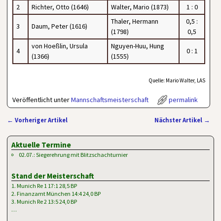
2
Richter, Otto (1646)
Walter, Mario (1873)
1 : 0
Thaler, Hermann
0,5 :
3
Daum, Peter (1616)
(1798)
0,5
von Hoeßlin, Ursula
Nguyen-Huu, Hung
4
0 : 1
(1366)
(1555)
Quelle: Mario Walter, LAS
Veröffentlicht unter
Mannschaftsmeisterschaft
permalink
←
Vorheriger Artikel
Nächster Artikel
→
Artikelnavigation
Aktuelle Termine
02.07.: Siegerehrung mit Blitzschachturnier
Stand der Meisterschaft
1. Munich Re 1 17:1 28,5 BP
2. Finanzamt München 14:4 24,0 BP
3. Munich Re 2 13:5 24,0 BP
…