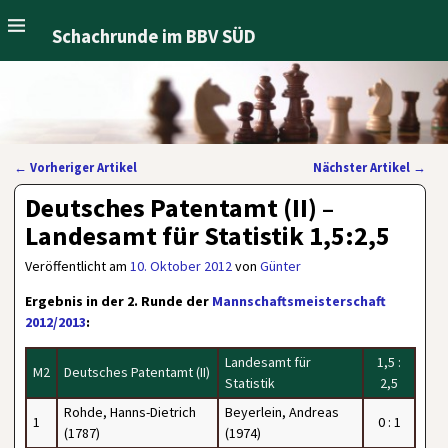
Schachrunde im BBV SÜD
←
Vorheriger Artikel
Nächster Artikel
→
Artikelnavigation
Deutsches Patentamt (II) –
Landesamt für Statistik 1,5:2,5
Veröffentlicht am
10. Oktober 2012
von
Günter
Ergebnis in der 2. Runde der
Mannschaftsmeisterschaft
2012/2013
:
Landesamt für
1,5 :
M2
Deutsches Patentamt (II)
Statistik
2,5
Rohde, Hanns-Dietrich
Beyerlein, Andreas
1
0 : 1
(1787)
(1974)