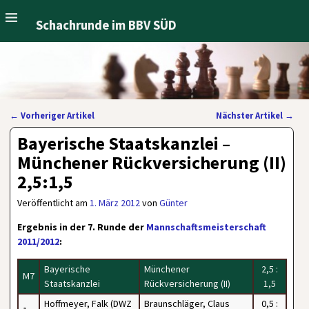
Schachrunde im BBV SÜD
←
Vorheriger Artikel
Nächster Artikel
→
Artikelnavigation
Bayerische Staatskanzlei –
Münchener Rückversicherung (II)
2,5:1,5
Veröffentlicht am
1. März 2012
von
Günter
Ergebnis in der 7. Runde der
Mannschaftsmeisterschaft
2011/2012
:
Bayerische
Münchener
2,5 :
M7
Staatskanzlei
Rückversicherung (II)
1,5
Hoffmeyer, Falk (DWZ
Braunschläger, Claus
0,5 :