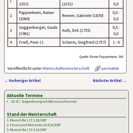
1
2251)
(2151)
0,5
Pappenheim, Rainer
0,5 :
2
Renner, Gabriele (1830)
(2080)
0,5
Guggenberger, Guido
0,5 :
3
Auth, Dirk (1755)
(1981)
0,5
4
Frieß, Peer (-)
Scherm, Siegfried (1757)
1 : 0
Quelle: Rainer Pappenheim, StK
Veröffentlicht unter
Mannschaftsmeisterschaft
permalink
←
Vorheriger Artikel
Nächster Artikel
→
Artikelnavigation
Aktuelle Termine
02.07.: Siegerehrung mit Blitzschachturnier
Stand der Meisterschaft
1. Munich Re 1 17:1 28,5 BP
2. Finanzamt München 14:4 24,0 BP
3. Munich Re 2 13:5 24,0 BP