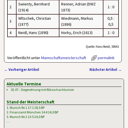
Swienty, Bernhard
Renner, Adrian (DWZ
2
1 : 0
(1914)
1873)
Wltschek, Christian
Wiedmann, Markus
0,5 :
3
(1877)
(1886)
0,5
4
Neidl, Hans (1890)
Horky, Erich (1613)
1 : 0
Quelle: Hans Neidl, SMAS
Veröffentlicht unter
Mannschaftsmeisterschaft
permalink
←
Vorheriger Artikel
Nächster Artikel
→
Artikelnavigation
Aktuelle Termine
02.07.: Siegerehrung mit Blitzschachturnier
Stand der Meisterschaft
1. Munich Re 1 17:1 28,5 BP
2. Finanzamt München 14:4 24,0 BP
3. Munich Re 2 13:5 24,0 BP
…