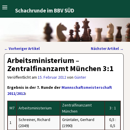
Schachrunde im BBV SÜD
←
Vorheriger Artikel
Nächster Artikel
→
Artikelnavigation
Arbeitsministerium –
Zentralfinanzamt München 3:1
Veröffentlicht am
15. Februar 2012
von
Günter
Ergebnis in der 7. Runde der
Mannschaftsmeisterschaft
2011/2012
:
Zentralfinanzamt
M7
Arbeitsministerium
3 : 1
München
Schreiner, Richard
Grüntaler, Gerhard
0,5 :
1
(2049)
(1990)
0,5