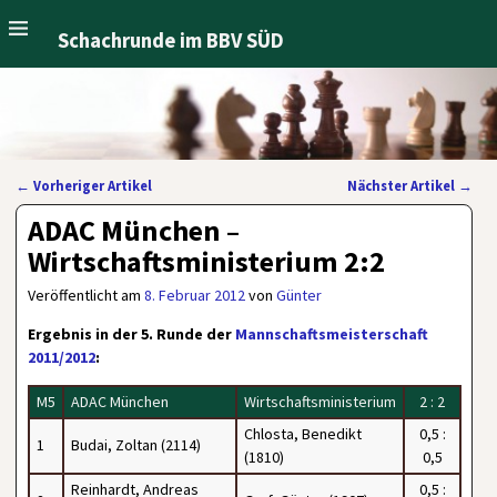
Schachrunde im BBV SÜD
←
Vorheriger Artikel
Nächster Artikel
→
Artikelnavigation
ADAC München –
Wirtschaftsministerium 2:2
Veröffentlicht am
8. Februar 2012
von
Günter
Ergebnis in der 5. Runde der
Mannschaftsmeisterschaft
2011/2012
:
M5
ADAC München
Wirtschaftsministerium
2 : 2
Chlosta, Benedikt
0,5 :
1
Budai, Zoltan (2114)
(1810)
0,5
Reinhardt, Andreas
0,5 :