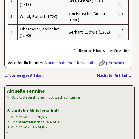
2
Graf, Günter (1907)
(1918)
0,5
von Rimscha, Nicolai
0,5 :
3
Weidl, Robert (1720)
(1700)
0,5
Obermeier, Karlheinz
0,5 :
4
Gerhart, Ludwig (1302)
(1590)
0,5
Quelle: Anton Hilpoltsteiner, Spielleiter
Veröffentlicht unter
Mannschaftsmeisterschaft
permalink
←
Vorheriger Artikel
Nächster Artikel
→
Artikelnavigation
Aktuelle Termine
02.07.: Siegerehrung mit Blitzschachturnier
Stand der Meisterschaft
1. Munich Re 1 17:1 28,5 BP
2. Finanzamt München 14:4 24,0 BP
3. Munich Re 2 13:5 24,0 BP
…