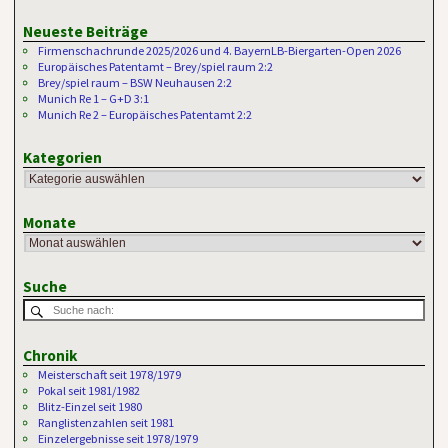
Neueste Beiträge
Firmenschachrunde 2025/2026 und 4. BayernLB-Biergarten-Open 2026
Europäisches Patentamt – Brey/spiel raum 2:2
Brey/spiel raum – BSW Neuhausen 2:2
Munich Re 1 – G+D 3:1
Munich Re 2 – Europäisches Patentamt 2:2
Kategorien
Monate
Suche
Chronik
Meisterschaft seit 1978/1979
Pokal seit 1981/1982
Blitz-Einzel seit 1980
Ranglistenzahlen seit 1981
Einzelergebnisse seit 1978/1979