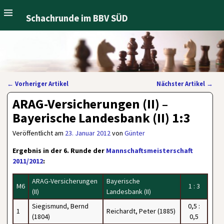
Schachrunde im BBV SÜD
←
Vorheriger Artikel
Nächster Artikel
→
Artikelnavigation
ARAG-Versicherungen (II) –
Bayerische Landesbank (II) 1:3
Veröffentlicht am
23. Januar 2012
von
Günter
Ergebnis in der 6. Runde der
Mannschaftsmeisterschaft
2011/2012
:
ARAG-Versicherungen
Bayerische
M6
1 : 3
(II)
Landesbank (II)
Siegismund, Bernd
0,5 :
1
Reichardt, Peter (1885)
(1804)
0,5