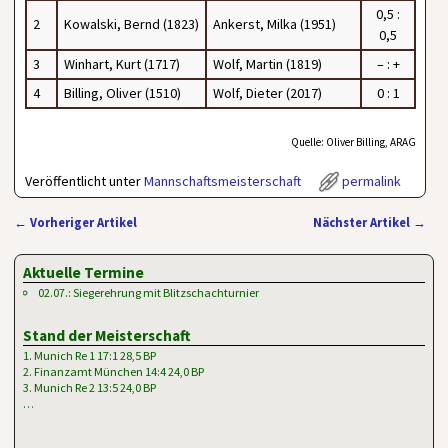
0,5 :
2
Kowalski, Bernd (1823)
Ankerst, Milka (1951)
0,5
3
Winhart, Kurt (1717)
Wolf, Martin (1819)
– : +
4
Billing, Oliver (1510)
Wolf, Dieter (2017)
0 : 1
Quelle: Oliver Billing, ARAG
Veröffentlicht unter
Mannschaftsmeisterschaft
permalink
←
Vorheriger Artikel
Nächster Artikel
→
Artikelnavigation
Aktuelle Termine
02.07.: Siegerehrung mit Blitzschachturnier
Stand der Meisterschaft
1. Munich Re 1 17:1 28,5 BP
2. Finanzamt München 14:4 24,0 BP
3. Munich Re 2 13:5 24,0 BP
…