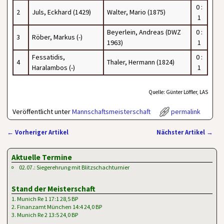
0 :
2
Juls, Eckhard (1429)
Walter, Mario (1875)
1
Beyerlein, Andreas (DWZ
0 :
3
Röber, Markus (-)
1963)
1
Fessatidis,
0 :
4
Thaler, Hermann (1824)
Haralambos (-)
1
Quelle: Günter Löffler, LAS
Veröffentlicht unter
Mannschaftsmeisterschaft
permalink
←
Vorheriger Artikel
Nächster Artikel
→
Artikelnavigation
Aktuelle Termine
02.07.: Siegerehrung mit Blitzschachturnier
Stand der Meisterschaft
1. Munich Re 1 17:1 28,5 BP
2. Finanzamt München 14:4 24,0 BP
3. Munich Re 2 13:5 24,0 BP
…