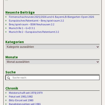
Neueste Beiträge
Firmenschachrunde 2025/2026 und 4. BayernLB-Biergarten-Open 2026
Europäisches Patentamt – Brey/spiel raum 2:2
Brey/spiel raum – BSW Neuhausen 2:2
Munich Re 1 – G+D 3:1
Munich Re 2 – Europäisches Patentamt 2:2
Kategorien
Monate
Suche
Chronik
Meisterschaft seit 1978/1979
Pokal seit 1981/1982
Blitz-Einzel seit 1980
Ranglistenzahlen seit 1981