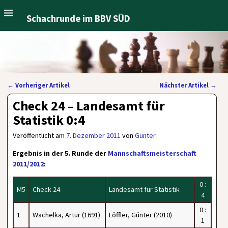
Schachrunde im BBV SÜD
←
Vorheriger Artikel
Nächster Artikel
→
Artikelnavigation
Check 24 – Landesamt für
Statistik 0:4
Veröffentlicht am
7. Dezember 2011
von
Günter
Ergebnis in der 5. Runde der
Mannschaftsmeisterschaft
2011/2012
:
0 :
M5
Check 24
Landesamt für Statistik
4
0 :
1
Wachelka, Artur (1691)
Löffler, Günter (2010)
1