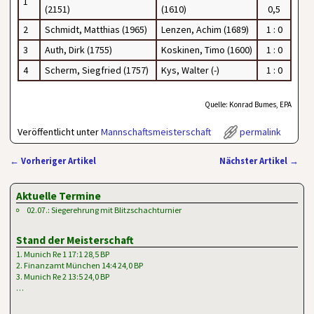
1
(2151)
(1610)
0,5
2
Schmidt, Matthias (1965)
Lenzen, Achim (1689)
1 : 0
3
Auth, Dirk (1755)
Koskinen, Timo (1600)
1 : 0
4
Scherm, Siegfried (1757)
Kys, Walter (-)
1 : 0
Quelle: Konrad Bumes, EPA
Veröffentlicht unter
Mannschaftsmeisterschaft
permalink
←
Vorheriger Artikel
Nächster Artikel
→
Artikelnavigation
Aktuelle Termine
02.07.: Siegerehrung mit Blitzschachturnier
Stand der Meisterschaft
1. Munich Re 1 17:1 28,5 BP
2. Finanzamt München 14:4 24,0 BP
3. Munich Re 2 13:5 24,0 BP
…