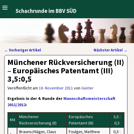
Schachrunde im BBV SÜD
←
Vorheriger Artikel
Nächster Artikel
→
Artikelnavigation
Münchener Rückversicherung (II)
– Europäisches Patentamt (III)
3,5:0,5
Veröffentlicht am
16. November 2011
von
Günter
Ergebnis in der 4. Runde der
Mannschaftsmeisterschaft
2011/2012
:
Münchener
Europäisches
3,5 :
M4
Rückversicherung (II)
Patentamt (III)
0,5
Braunschläger, Claus
Foulger, Matthew
0,5 :