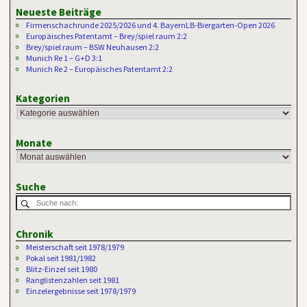
Neueste Beiträge
Firmenschachrunde 2025/2026 und 4. BayernLB-Biergarten-Open 2026
Europäisches Patentamt – Brey/spiel raum 2:2
Brey/spiel raum – BSW Neuhausen 2:2
Munich Re 1 – G+D 3:1
Munich Re 2 – Europäisches Patentamt 2:2
Kategorien
Monate
Suche
Chronik
Meisterschaft seit 1978/1979
Pokal seit 1981/1982
Blitz-Einzel seit 1980
Ranglistenzahlen seit 1981
Einzelergebnisse seit 1978/1979