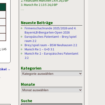
2. Finanzamt München 14:4 24,0 BP
3. Munich Re 2 13:5 24,0 BP
…
Neueste Beiträge
Firmenschachrunde 2025/2026 und 4.
BayernLB-Biergarten-Open 2026
Europäisches Patentamt – Brey/spiel
raum 2:2
Brey/spiel raum – BSW Neuhausen 2:2
r, LAS
Munich Re 1 – G+D 3:1
Munich Re 2 – Europäisches Patentamt
2:2
Kategorien
tikel
→
Monate
Suche