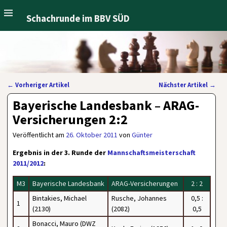
Schachrunde im BBV SÜD
←
Vorheriger Artikel
Nächster Artikel
→
Artikelnavigation
Bayerische Landesbank – ARAG-
Versicherungen 2:2
Veröffentlicht am
26. Oktober 2011
von
Günter
Ergebnis in der 3. Runde der
Mannschaftsmeisterschaft
2011/2012
:
M3
Bayerische Landesbank
ARAG-Versicherungen
2 : 2
Bintakies, Michael
Rusche, Johannes
0,5 :
1
(2130)
(2082)
0,5
Bonacci, Mauro (DWZ