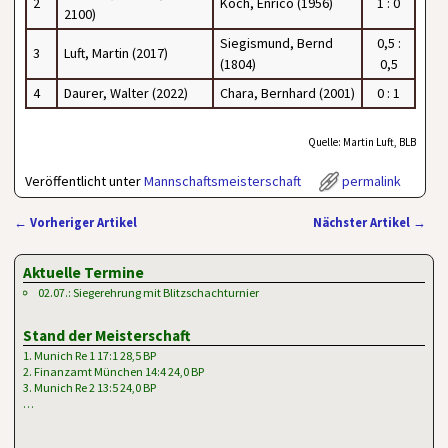
2
Koch, Enrico (1956)
1 : 0
2100)
Siegismund, Bernd
0,5 :
3
Luft, Martin (2017)
(1804)
0,5
4
Daurer, Walter (2022)
Chara, Bernhard (2001)
0 : 1
Quelle: Martin Luft, BLB
Veröffentlicht unter
Mannschaftsmeisterschaft
permalink
←
Vorheriger Artikel
Nächster Artikel
→
Artikelnavigation
Aktuelle Termine
02.07.: Siegerehrung mit Blitzschachturnier
Stand der Meisterschaft
1. Munich Re 1 17:1 28,5 BP
2. Finanzamt München 14:4 24,0 BP
3. Munich Re 2 13:5 24,0 BP
…