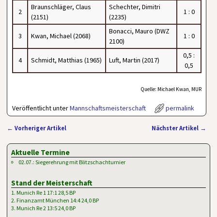
Braunschläger, Claus
Schechter, Dimitri
2
1 : 0
(2151)
(2235)
Bonacci, Mauro (DWZ
3
Kwan, Michael (2068)
1 : 0
2100)
0,5 :
4
Schmidt, Matthias (1965)
Luft, Martin (2017)
0,5
Quelle: Michael Kwan, MUR
Veröffentlicht unter
Mannschaftsmeisterschaft
permalink
←
Vorheriger Artikel
Nächster Artikel
→
Artikelnavigation
Aktuelle Termine
02.07.: Siegerehrung mit Blitzschachturnier
Stand der Meisterschaft
1. Munich Re 1 17:1 28,5 BP
2. Finanzamt München 14:4 24,0 BP
3. Munich Re 2 13:5 24,0 BP
…