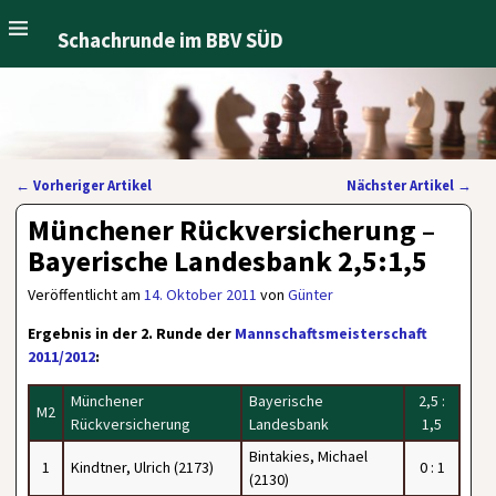
Schachrunde im BBV SÜD
←
Vorheriger Artikel
Nächster Artikel
→
Artikelnavigation
Münchener Rückversicherung –
Bayerische Landesbank 2,5:1,5
Veröffentlicht am
14. Oktober 2011
von
Günter
Ergebnis in der 2. Runde der
Mannschaftsmeisterschaft
2011/2012
:
Münchener
Bayerische
2,5 :
M2
Rückversicherung
Landesbank
1,5
Bintakies, Michael
1
Kindtner, Ulrich (2173)
0 : 1
(2130)