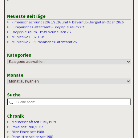
Neueste Beiträge
Firmenschachrunde 2025/2026 und 4. BayernLB-Biergarten-Open 2026
Europäisches Patentamt – Brey/spiel raum 2:2
Brey/spiel raum – BSW Neuhausen 2:2
Munich Re 1 – G+D 3:1
Munich Re 2 – Europäisches Patentamt 2:2
Kategorien
Monate
Suche
Chronik
Meisterschaft seit 1978/1979
Pokal seit 1981/1982
Blitz-Einzel seit 1980
Ranglistenzahlen seit 1981