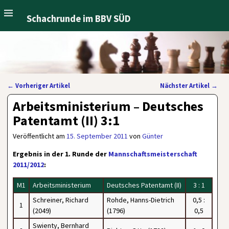
Schachrunde im BBV SÜD
←
Vorheriger Artikel
Nächster Artikel
→
Artikelnavigation
Arbeitsministerium – Deutsches
Patentamt (II) 3:1
Veröffentlicht am
15. September 2011
von
Günter
Ergebnis in der 1. Runde der
Mannschaftsmeisterschaft
2011/2012
:
M1
Arbeitsministerium
Deutsches Patentamt (II)
3 : 1
Schreiner, Richard
Rohde, Hanns-Dietrich
0,5 :
1
(2049)
(1796)
0,5
Swienty, Bernhard