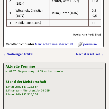
2
Richter, Otto (1722)
1 : 0
(1914)
Wltschek, Christian
0,5 :
3
Daum, Peter (1607)
(1877)
0,5
4
Neidl, Hans (1890)
–
+ : –
Quelle: Hans Neidl, SMAS
Veröffentlicht unter
Mannschaftsmeisterschaft
permalink
←
Vorheriger Artikel
Nächster Artikel
→
Artikelnavigation
Aktuelle Termine
02.07.: Siegerehrung mit Blitzschachturnier
Stand der Meisterschaft
1. Munich Re 1 17:1 28,5 BP
2. Finanzamt München 14:4 24,0 BP
3. Munich Re 2 13:5 24,0 BP
…