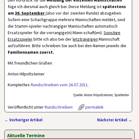
Den Vordruck für die
Meldung der einzelnen Mannschaften
füge ich diesmal auch gleich bei. Diese Meldung ist
spätestens
am
30. September
(also vor der zweiten Runde) abzugeben.
Sofern eine Schachgruppe mehrere Mannschaften meldet, sind
die Stamm-spieler nachrangiger Mannschaften automatisch
Ersatzspieler für die vorrangige(n) Mann-schaft(en).
Sonstige
Ersatzspieler
bitte ich also bei der
letztrangigen
Mannschaft
aufzuführen. Bitte schreiben Sie auch bei den Namen jeweils die
Familiennamen zuerst.
Mit freundlichen Grüßen
Anton Hilpoltsteiner
Komplettes
Rundschreiben vom 26.07.2011
.
Quelle: Anton Hilpoltsteiner, Spielleiter
Veröffentlicht unter
Rundschreiben
permalink
←
Vorheriger Artikel
Nächster Artikel
→
Artikelnavigation
Aktuelle Termine