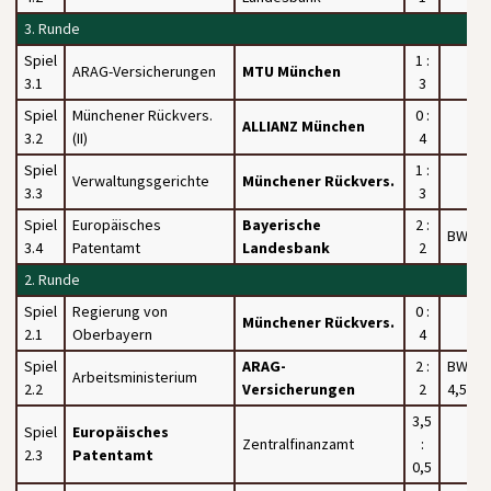
3. Runde
Spiel
1 :
ARAG-Versicherungen
MTU München
3.1
3
Spiel
Münchener Rückvers.
0 :
ALLIANZ München
3.2
(II)
4
Spiel
1 :
Verwaltungsgerichte
Münchener Rückvers.
3.3
3
Spiel
Europäisches
Bayerische
2 :
BW 4:6
3.4
Patentamt
Landesbank
2
2. Runde
Spiel
Regierung von
0 :
Münchener Rückvers.
2.1
Oberbayern
4
Spiel
ARAG-
2 :
BW
Arbeitsministerium
2.2
Versicherungen
2
4,5:6,5
3,5
Spiel
Europäisches
Zentralfinanzamt
:
2.3
Patentamt
0,5