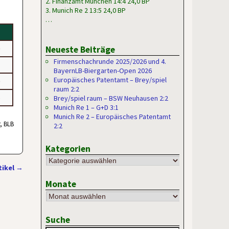
2. Finanzamt München 14:4 24,0 BP
3. Munich Re 2 13:5 24,0 BP
…
1
0
Neueste Beiträge
Firmenschachrunde 2025/2026 und 4.
1
BayernLB-Biergarten-Open 2026
Europäisches Patentamt – Brey/spiel
0
raum 2:2
–
Brey/spiel raum – BSW Neuhausen 2:2
Munich Re 1 – G+D 3:1
Munich Re 2 – Europäisches Patentamt
, BLB
2:2
Kategorien
tikel
→
Monate
Suche