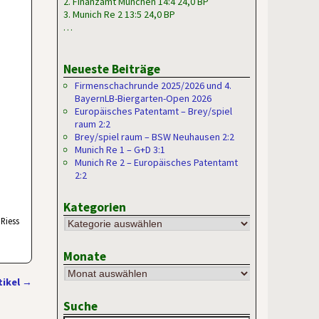
2. Finanzamt München 14:4 24,0 BP
3. Munich Re 2 13:5 24,0 BP
…
Neueste Beiträge
Firmenschachrunde 2025/2026 und 4.
BayernLB-Biergarten-Open 2026
Europäisches Patentamt – Brey/spiel
raum 2:2
Brey/spiel raum – BSW Neuhausen 2:2
Munich Re 1 – G+D 3:1
Munich Re 2 – Europäisches Patentamt
2:2
Kategorien
Riess
Monate
tikel
→
Suche