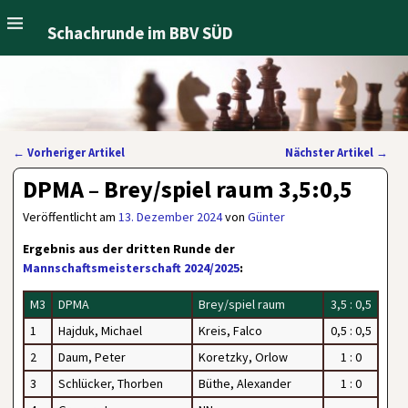
Schachrunde im BBV SÜD
←
Vorheriger Artikel
Nächster Artikel
→
Artikelnavigation
DPMA – Brey/spiel raum 3,5:0,5
Veröffentlicht am
13. Dezember 2024
von
Günter
Ergebnis aus der dritten Runde der
Mannschaftsmeisterschaft 2024/2025
:
M3
DPMA
Brey/spiel raum
3,5 : 0,5
1
Hajduk, Michael
Kreis, Falco
0,5 : 0,5
2
Daum, Peter
Koretzky, Orlow
1 : 0
3
Schlücker, Thorben
Büthe, Alexander
1 : 0