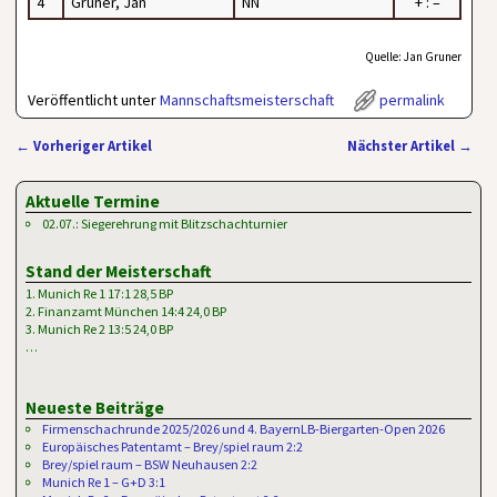
4
Gruner, Jan
NN
+ : –
Quelle: Jan Gruner
Veröffentlicht unter
Mannschaftsmeisterschaft
permalink
←
Vorheriger Artikel
Nächster Artikel
→
Artikelnavigation
Aktuelle Termine
02.07.: Siegerehrung mit Blitzschachturnier
Stand der Meisterschaft
1. Munich Re 1 17:1 28,5 BP
2. Finanzamt München 14:4 24,0 BP
3. Munich Re 2 13:5 24,0 BP
…
Neueste Beiträge
Firmenschachrunde 2025/2026 und 4. BayernLB-Biergarten-Open 2026
Europäisches Patentamt – Brey/spiel raum 2:2
Brey/spiel raum – BSW Neuhausen 2:2
Munich Re 1 – G+D 3:1