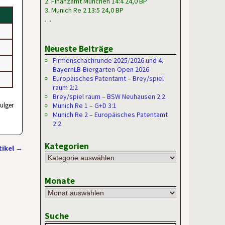
2. Finanzamt München 14:4 24,0 BP
3. Munich Re 2 13:5 24,0 BP
…
Neueste Beiträge
Firmenschachrunde 2025/2026 und 4.
BayernLB-Biergarten-Open 2026
Europäisches Patentamt – Brey/spiel
raum 2:2
Brey/spiel raum – BSW Neuhausen 2:2
ulger
Munich Re 1 – G+D 3:1
Munich Re 2 – Europäisches Patentamt
2:2
Kategorien
tikel
→
Monate
Suche