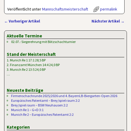
Veröffentlicht unter
Mannschaftsmeisterschaft
permalink
←
Vorheriger Artikel
Nächster Artikel
→
Artikelnavigation
Aktuelle Termine
02.07.: Siegerehrung mit Blitzschachturnier
Stand der Meisterschaft
1. Munich Re 1 17:1 28,5 BP
2. Finanzamt München 14:4 24,0 BP
3. Munich Re 2 13:5 24,0 BP
…
Neueste Beiträge
Firmenschachrunde 2025/2026 und 4. BayernLB-Biergarten-Open 2026
Europäisches Patentamt – Brey/spiel raum 2:2
Brey/spiel raum – BSW Neuhausen 2:2
Munich Re 1 – G+D 3:1
Munich Re 2 – Europäisches Patentamt 2:2
Kategorien