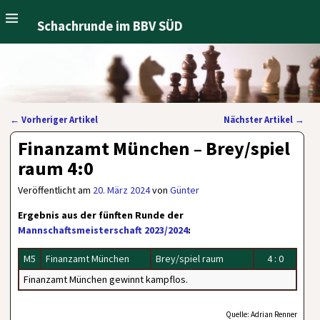
Schachrunde im BBV SÜD
←
Vorheriger Artikel
Nächster Artikel
→
Artikelnavigation
Finanzamt München – Brey/spiel
raum 4:0
Veröffentlicht am
20. März 2024
von
Günter
Ergebnis aus der fünften Runde der
Mannschaftsmeisterschaft 2023/2024
:
M5
Finanzamt München
Brey/spiel raum
4 : 0
Finanzamt München gewinnt kampflos.
Quelle: Adrian Renner